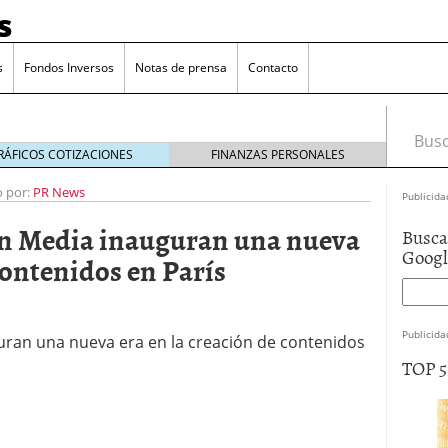
s
s
Fondos Inversos
Notas de prensa
Contacto
Busca
RÁFICOS COTIZACIONES
FINANZAS PERSONALES
o por:
PR News
Publicida
on Media inauguran una nueva
Busca
Goog
contenidos en París
Publicida
uran una nueva era en la creación de contenidos
TOP 