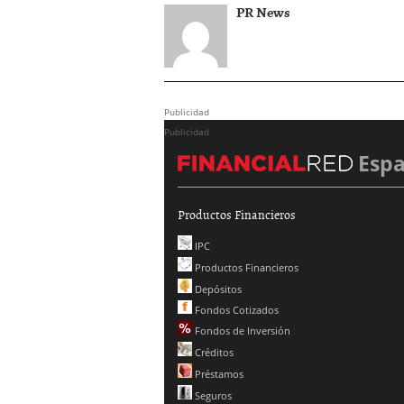
PR News
Publicidad
Publicidad
Esp
Productos Financieros
IPC
Productos Financieros
Depósitos
Fondos Cotizados
Fondos de Inversión
Créditos
Préstamos
Seguros