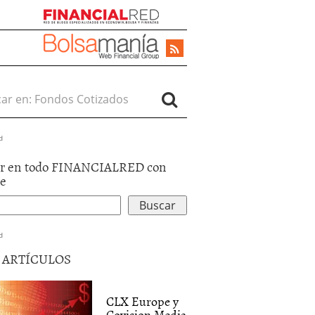
r en:
d
r en todo FINANCIALRED con
le
d
5 ARTÍCULOS
CLX Europe y
Covision Media