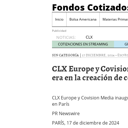
Fondos Cotizado
Inicio
Bolsa Americana
Materias Prima
Publicidad
CLX
NOTICIAS:
Europe y
COTIZACIONES EN STREAMING
G
Covision
Media
SIN CATEGORÍA |
17 DICIEMBRE, 2024
-
Escrit
inauguran
CLX Europe y Covisi
una
nueva
era en la creación de 
era en la
creación
de
contenidos
CLX Europe y Covision Media inaug
en París
en París
diciembre
17, 2024
PR Newswire
PARÍS, 17 de diciembre de 2024