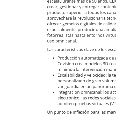
escalaDurante más de 50 años, CLX
crear, gestionar y entregar conteni
producto superior a todos los canal
aprovechará la revolucionaria tec
ofrecer gemelos digitales de calida
especialmente, producir una ampli
fotorrealistas hasta entornos virt
uso omnicanal.
Las características clave de los esc
Producción automatizada de a
Covision crea modelos 3D real
minimiza la intervención manu
Escalabilidad y velocidad: la 
personalizado de gran volume
vanguardia en un panorama di
Integración omnicanal: los ac
electrónico, las redes sociales
admiten pruebas virtuales (VT
Un punto de inflexión para las mar