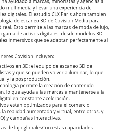
 ha ayudado a marcas, minoristas y agencias a
do multimedia y llevar una experiencia de
es digitales. El estudio CLX Paris ahora también
nología de escaneo 3D de Covision Media para
d real. Esto permite a las marcas de moda de lujo,
a gama de activos digitales, desde modelos 3D
uales inmersivos que se adaptan perfectamente al
áneres Covision incluyen:
ctivos en 3D: el equipo de escaneo 3D de
istas y que se pueden volver a iluminar, lo que
al y la posproducción.
tecnología permite la creación de contenido
n, lo que ayuda a las marcas a mantenerse a la
gital en constante aceleración.
tivos están optimizados para el comercio
, la realidad aumentada y virtual, entre otros, y
O) y campañas interactivas.
cas de lujo globalesCon estas capacidades