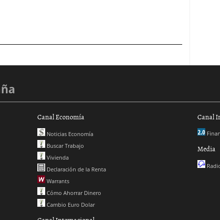
aña
Canal Economía
Canal I
Finan
Noticias Economía
Buscar Trabajo
Media
Vivienda
Radio
Declaración de la Renta
Warrants
Cómo Ahorrar Dinero
Cambio Euro Dolar
Canal Internacional