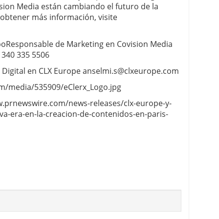
sion Media están cambiando el futuro de la
 obtener más información, visite
poResponsable de Marketing en Covision Media
 340 335 5506
 Digital en CLX Europe
anselmi.s@clxeurope.com
om/media/535909/eClerx_Logo.jpg
ww.prnewswire.com/news-releases/clx-europe-y-
a-era-en-la-creacion-de-contenidos-en-paris-