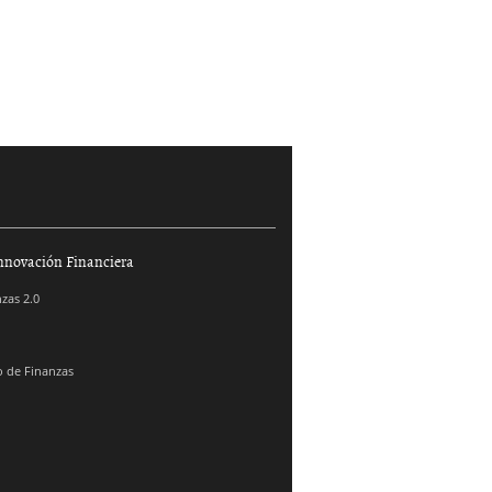
nnovación Financiera
zas 2.0
 de Finanzas