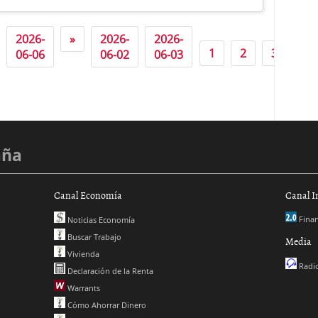
2026-
»
2026-
2026-
20
1
2
3
06-06
06-02
06-03
06
aña
Canal Economía
Canal I
Finan
Noticias Economía
Buscar Trabajo
Media
Vivienda
Radio
Declaración de la Renta
Warrants
Cómo Ahorrar Dinero