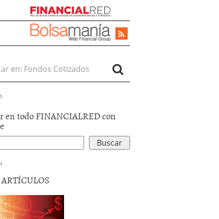
r en:
d
r en todo FINANCIALRED con
le
d
5 ARTÍCULOS