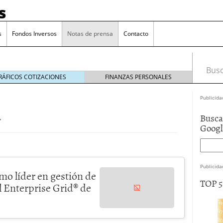
s
s
Fondos Inversos
Notas de prensa
Contacto
Busca
RÁFICOS COTIZACIONES
FINANZAS PERSONALES
Publicida
a
Busca
Goog
Publicida
mo líder en gestión de
TOP 
l Enterprise Grid® de