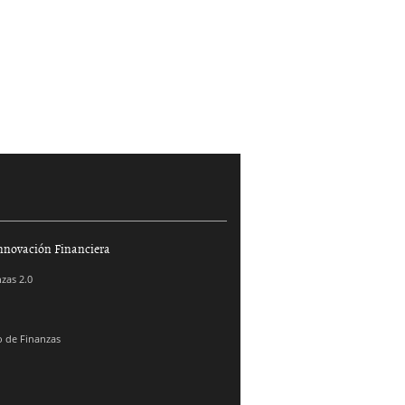
26-
2026-
»
-05
06-06
nnovación Financiera
zas 2.0
 de Finanzas