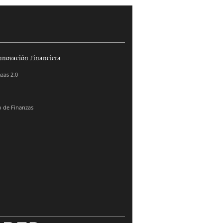
nnovación Financiera
zas 2.0
 de Finanzas