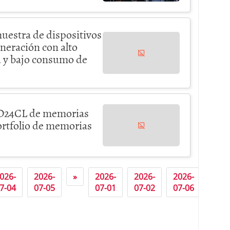
muestra de dispositivos
eración con alto
d y bajo consumo de
 GD24CL de memorias
rtfolio de memorias
026-
2026-
»
2026-
2026-
2026-
2026
4
7-04
07-05
07-01
07-02
07-06
07-0