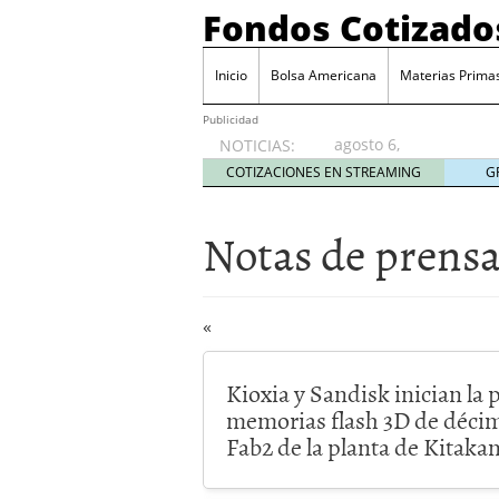
Fondos Cotizado
Inicio
Bolsa Americana
Materias Prima
Publicidad
agosto 6,
NOTICIAS:
2026
COTIZACIONES EN STREAMING
G
Notas de prens
«
Kioxia y Sandisk inician la
memorias flash 3D de décim
Fab2 de la planta de Kitaka