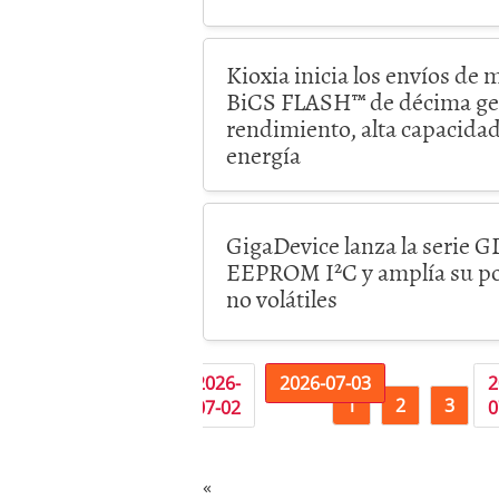
Kioxia inicia los envíos de 
BiCS FLASH™ de décima gen
rendimiento, alta capacida
energía
GigaDevice lanza la serie
EEPROM I²C y amplía su po
no volátiles
«
2026-
2026-
2026-07-03
2
1
2
3
07-01
07-02
0
«