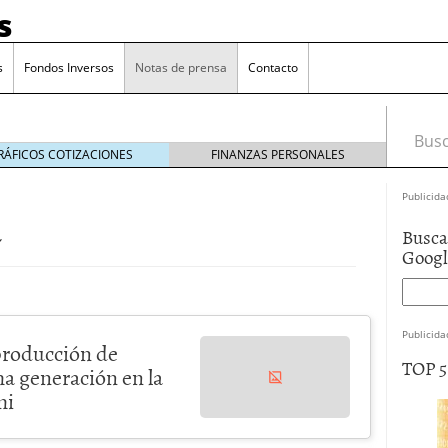
s
s
Fondos Inversos
Notas de prensa
Contacto
Busca
RÁFICOS COTIZACIONES
FINANZAS PERSONALES
Publicida
a
Busca
Goog
Publicida
 producción de
TOP 
a generación en la
mi