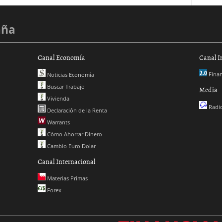
aña
Canal Economía
Canal I
Finan
Noticias Economía
Buscar Trabajo
Media
Vivienda
Radio
Declaración de la Renta
Warrants
Cómo Ahorrar Dinero
Cambio Euro Dolar
Canal Internacional
Materias Primas
Forex