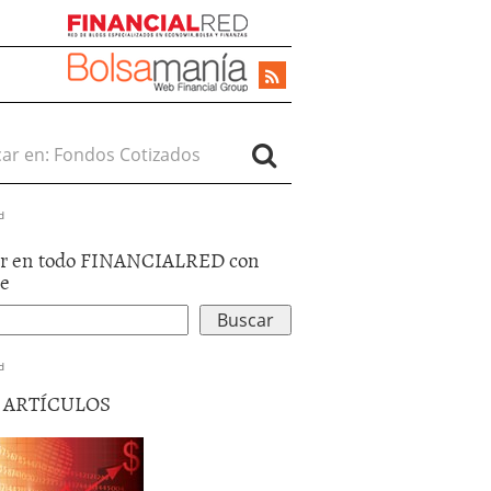
r en:
d
r en todo FINANCIALRED con
le
d
5 ARTÍCULOS