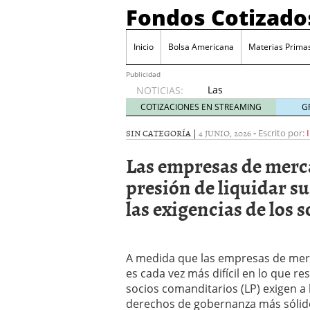
Fondos Cotizado
Inicio
Bolsa Americana
Materias Prima
Publicidad
Las
NOTICIAS:
empresas
COTIZACIONES EN STREAMING
G
de
mercados
SIN CATEGORÍA |
4 JUNIO, 2026
-
Escrito por:
privados
Las empresas de merca
se
enfrentan
presión de liquidar 
a la
las exigencias de los
presión
de
liquidar
sus SPV
a
A medida que las empresas de mer
medida
es cada vez más difícil en lo que re
que
socios comanditarios (LP) exigen a
aumentan
derechos de gobernanza más sólid