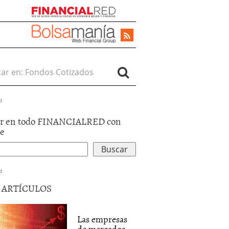
r en:
d
r en todo FINANCIALRED con
le
d
5 ARTÍCULOS
Las empresas
de mercados