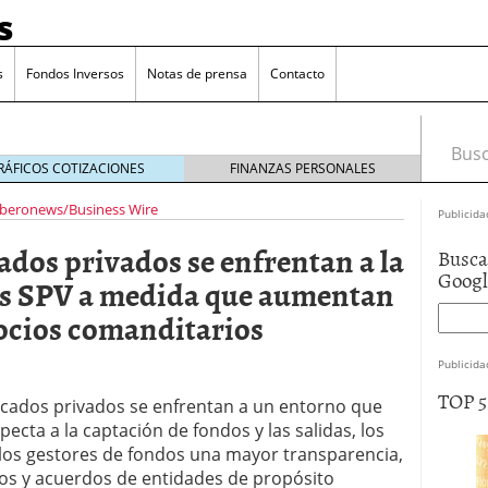
s
s
Fondos Inversos
Notas de prensa
Contacto
Busca
RÁFICOS COTIZACIONES
FINANZAS PERSONALES
Iberonews/Business Wire
Publicida
dos privados se enfrentan a la
Busca
Goog
sus SPV a medida que aumentan
 socios comanditarios
Publicida
TOP 
cados privados se enfrentan a un entorno que
specta a la captación de fondos y las salidas, los
 los gestores de fondos una mayor transparencia,
os y acuerdos de entidades de propósito