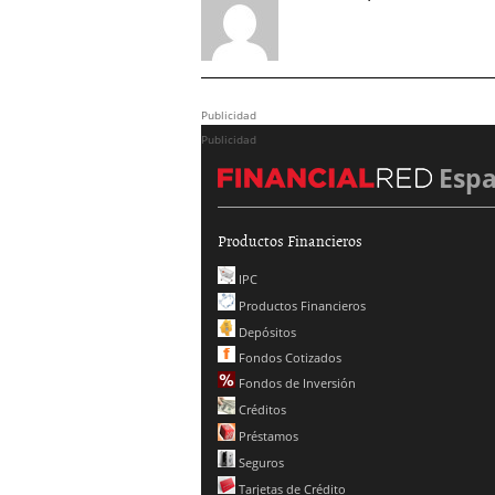
Publicidad
Publicidad
Esp
Productos Financieros
IPC
Productos Financieros
Depósitos
Fondos Cotizados
Fondos de Inversión
Créditos
Préstamos
Seguros
Tarjetas de Crédito