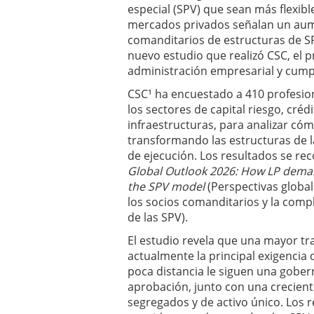
las
especial (SPV) que sean más flexibl
exigencias
mercados privados señalan un aume
de los
comanditarios de estructuras de S
socios
nuevo estudio que realizó CSC, el p
comanditarios
administración empresarial y cump
junio 4,
2026
CSC¹ ha encuestado a 410 profesion
los sectores de capital riesgo, créd
infraestructuras, para analizar cóm
transformando las estructuras de l
de ejecución. Los resultados se re
Global Outlook 2026: How LP deman
the SPV model
(Perspectivas global
los socios comanditarios y la com
de las SPV).
El estudio revela que una mayor tr
actualmente la principal exigencia 
poca distancia le siguen una gobe
aprobación, junto con una crecien
segregados y de activo único. Los 