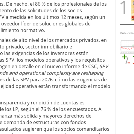
es. De hecho, el 86 % de los profesionales de los
nto de las solicitudes de los socios
PV a medida en los últimos 12 meses, según un
roveedor líder de soluciones globales de
limiento normativo.
Publicida
ales de alto nivel de los mercados privados, en
ito privado, sector inmobiliario e
o las exigencias de los inversores están
as SPV, los modelos operativos y los requisitos
cogen en detalle en el nuevo informe de CSC,
SPV
ds and operational complexity are reshaping
es de las SPV para 2026: cómo las exigencias de
plejidad operativa están transformando el modelo
ansparencia y rendición de cuentas es
de los LP, según el 76 % de los encuestados. A
rnanza más sólida y mayores derechos de
te demanda de estructuras con fondos
resultados sugieren que los socios comanditarios