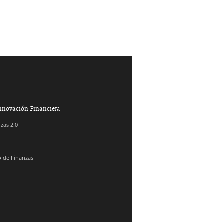
nnovación Financiera
zas 2.0
 de Finanzas