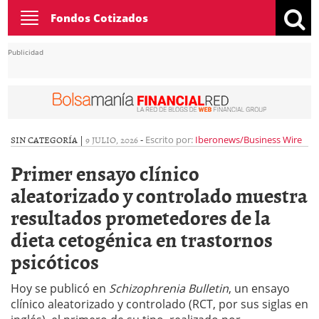
Toggle
Fondos Cotizados
navigation
Publicidad
SIN CATEGORÍA |
9 JULIO, 2026
-
Escrito por:
Iberonews/Business Wire
Primer ensayo clínico
aleatorizado y controlado muestra
resultados prometedores de la
dieta cetogénica en trastornos
psicóticos
Hoy se publicó en
Schizophrenia Bulletin
, un ensayo
clínico aleatorizado y controlado (RCT, por sus siglas en