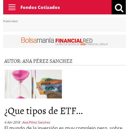
Toggle
Fondos Cotizados
navigation
Publicidad
AUTOR:
ANA PÉREZ SANCHEZ
¿Que tipos de ETF...
6 Abr 2018
Ana Pérez Sanchez
El mundo de la inversión es muy complejo pero, sobre