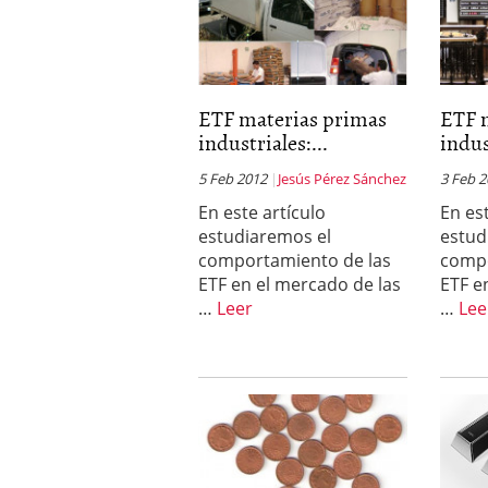
ETF materias primas
ETF 
industriales:...
indus
5 Feb 2012
Jesús Pérez Sánchez
3 Feb 
En este artículo
En es
estudiaremos el
estud
comportamiento de las
compo
ETF en el mercado de las
ETF e
…
Leer
…
Lee