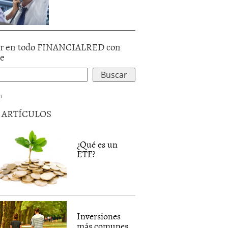
r en todo FINANCIALRED con
le
d
5 ARTÍCULOS
¿Qué es un
ETF?
Inversiones
más comunes