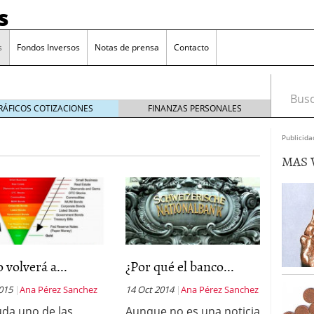
s
s
Fondos Inversos
Notas de prensa
Contacto
Busca
RÁFICOS COTIZACIONES
FINANZAS PERSONALES
Publicida
MAS 
o volverá a...
¿Por qué el banco...
2015
Ana Pérez Sanchez
14 Oct 2014
Ana Pérez Sanchez
o que más crece en Europa y que empieza a llegar al
uda uno de las
Aunque no es una noticia