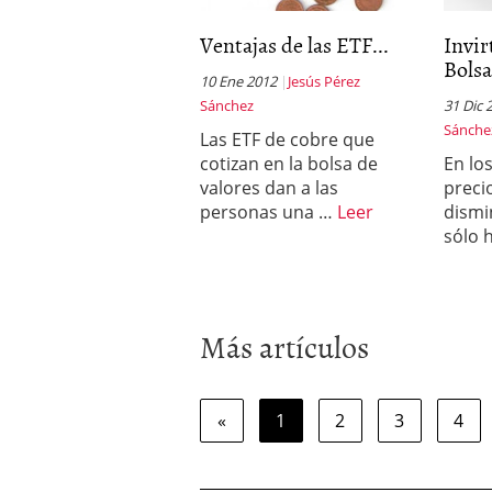
Ventajas de las ETF...
Invir
Bolsa
10 Ene 2012
Jesús Pérez
Sánchez
31 Dic 
Sánche
Las ETF de cobre que
cotizan en la bolsa de
En lo
valores dan a las
preci
personas una …
Leer
dismi
sólo 
Más artículos
«
1
2
3
4