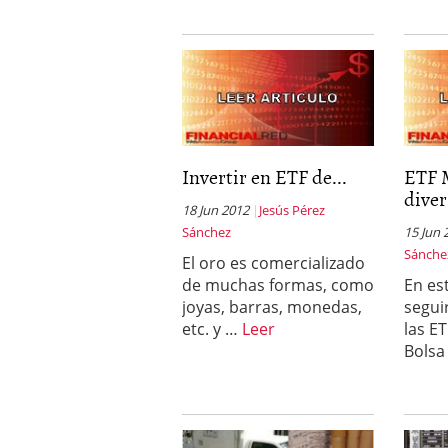
Invertir en ETF de...
ETF 
diver
18 Jun 2012
Jesús Pérez
Sánchez
15 Jun 
Sánche
El oro es comercializado
de muchas formas, como
En es
joyas, barras, monedas,
segui
etc. y …
Leer
las E
Bolsa