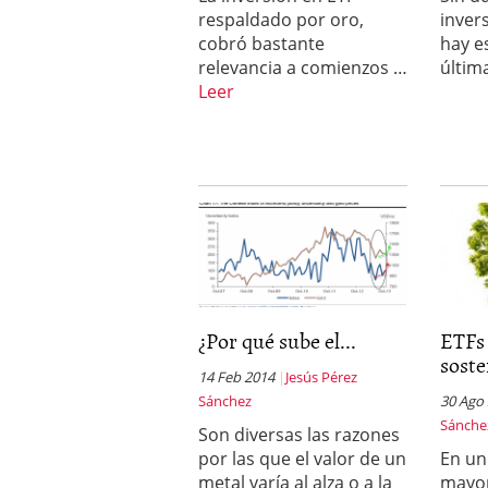
inversor español
febrer
respaldado por oro,
inver
ETF de defensa, industri
cobró bastante
hay e
marcaron 2025 y siguen
relevancia a comienzos …
últim
ETF o fondo indexado en
(depende de ti)
febrero 
Leer
Enero de 2026 rompe tod
febrero 8, 2026
¿Por qué sube el...
ETFs
soste
14 Feb 2014
Jesús Pérez
Sánchez
30 Ago
Sánche
Son diversas las razones
por las que el valor de un
En u
metal varía al alza o a la
mayo