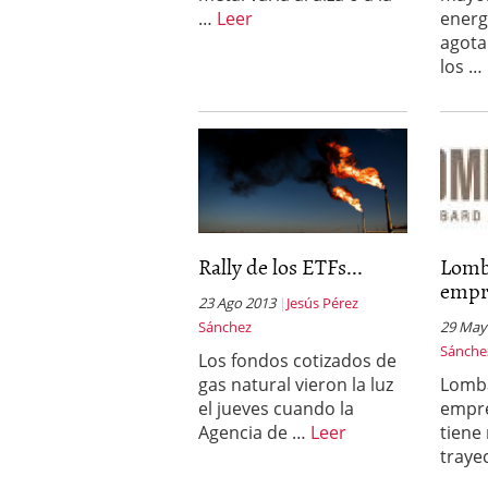
…
Leer
energ
agota
los …
Rally de los ETFs...
Lomb
empre
23 Ago 2013
Jesús Pérez
Sánchez
29 May
Sánche
Los fondos cotizados de
gas natural vieron la luz
Lomba
el jueves cuando la
empre
Agencia de …
Leer
tiene
traye