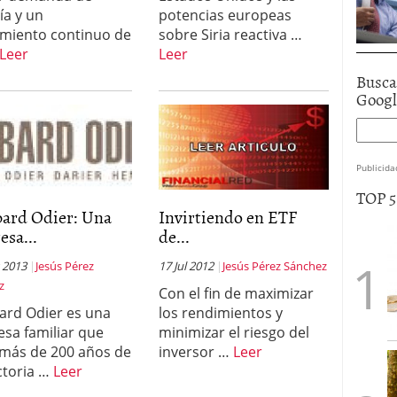
ía y un
potencias europeas
miento continuo de
sobre Siria reactiva …
Leer
Leer
Busca
Goog
Publicida
TOP 
ard Odier: Una
Invirtiendo en ETF
sa...
de...
 2013
Jesús Pérez
17 Jul 2012
Jesús Pérez Sánchez
z
Con el fin de maximizar
rd Odier es una
los rendimientos y
sa familiar que
minimizar el riesgo del
 más de 200 años de
inversor …
Leer
ctoria …
Leer