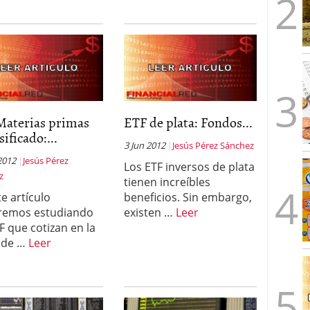
Materias primas
ETF de plata: Fondos...
sificado:...
3 Jun 2012
Jesús Pérez Sánchez
2012
Jesús Pérez
Los ETF inversos de plata
z
tienen increíbles
te artículo
beneficios. Sin embargo,
remos estudiando
existen …
Leer
TF que cotizan en la
 de …
Leer