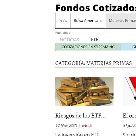
Fondos Cotizado
Inicio
Bolsa Americana
Materias Prima
Publicidad
ETF
NOTICIAS:
activos:
COTIZACIONES EN STREAMING
G
el
producto
CATEGORÍA:
MATERIAS PRIMAS
que más
crece en
Europa y
que
empieza
a llegar
al
inversor
español
Riesgos de los ETF...
El or
febrero
28, 2026
17 Nov 2021
nvindi
31 Jul 
ETF activos: el product
La inversión en ETF
Sin d