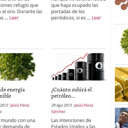
o 23, 2026
siones refugio que
que haya ocupado las
ales y renta variable europea: las apuestas que
s el oro. Durante las
portadas de los
 vivas en 2026
as …
Leer
periódicos, si es …
Leer
 España: la eterna pregunta tiene respuesta
16, 2026
os los registros: 55.900 millones en un solo mes
 de energía
¿Cuánto subirá el
nible
petróleo...
 2013
Jesús Pérez
29 Ago 2013
Jesús Pérez
z
Sánchez
n mundo con una
Las intenciones de
r demanda de
Estados Unidos y las