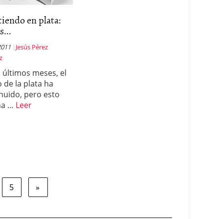
tiendo en plata:
s...
2011
Jesús Pérez
z
s últimos meses, el
o de la plata ha
nuido, pero esto
ha …
Leer
5
»