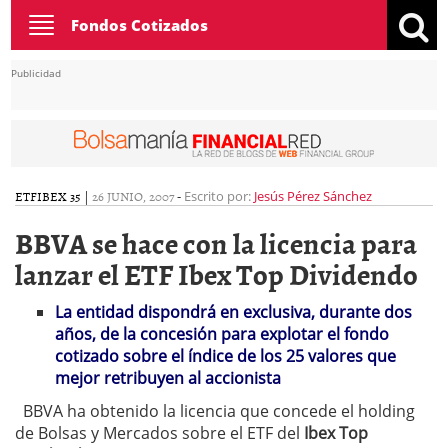
Toggle
Fondos Cotizados
navigation
Publicidad
ETF
IBEX 35
|
26 JUNIO, 2007
-
Escrito por:
Jesús Pérez Sánchez
BBVA se hace con la licencia para
lanzar el ETF Ibex Top Dividendo
La entidad dispondrá en exclusiva, durante dos
años, de la concesión para explotar el fondo
cotizado sobre el índice de los 25 valores que
mejor retribuyen al accionista
BBVA ha obtenido la licencia que concede el holding
de Bolsas y Mercados sobre el ETF del
Ibex Top