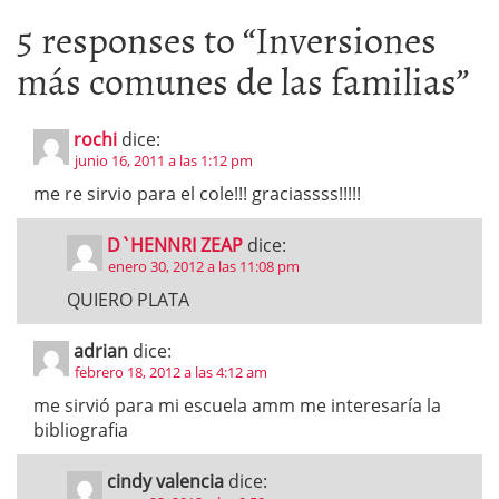
5 responses to “
Inversiones
más comunes de las familias
”
rochi
dice:
junio 16, 2011 a las 1:12 pm
me re sirvio para el cole!!! graciassss!!!!!
D`HENNRI ZEAP
dice:
enero 30, 2012 a las 11:08 pm
QUIERO PLATA
adrian
dice:
febrero 18, 2012 a las 4:12 am
me sirvió para mi escuela amm me interesaría la
bibliografia
cindy valencia
dice: