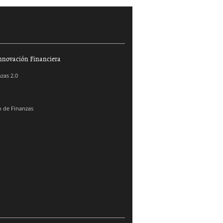
nnovación Financiera
zas 2.0
 de Finanzas