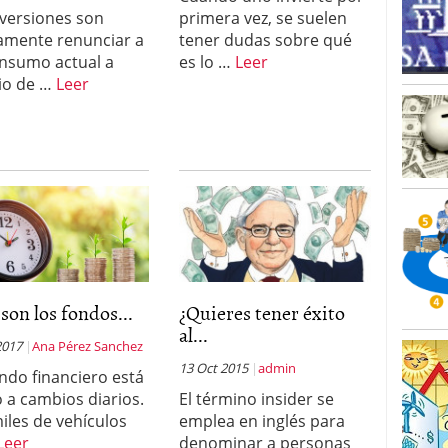
o 23, 2026
nversiones son
primera vez, se suelen
ales y renta variable europea: las apuestas que
amente renunciar a
tener dudas sobre qué
 vivas en 2026
nsumo actual a
es lo …
Leer
 España: la eterna pregunta tiene respuesta
16, 2026
io de …
Leer
os los registros: 55.900 millones en un solo mes
son los fondos...
¿Quieres tener éxito
al...
2017
Ana Pérez Sanchez
13 Oct 2015
admin
ndo financiero está
o a cambios diarios.
El término insider se
iles de vehículos
emplea en inglés para
Leer
denominar a personas