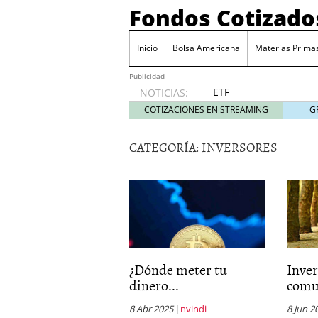
Fondos Cotizado
Inicio
Bolsa Americana
Materias Prima
Publicidad
ETF
NOTICIAS:
activos:
COTIZACIONES EN STREAMING
G
el
producto
CATEGORÍA:
INVERSORES
que más
crece en
Europa y
que
empieza
a llegar
al
inversor
español
¿Dónde meter tu
Inve
febrero
dinero...
comun
28, 2026
ETF activos: el product
8 Abr 2025
nvindi
8 Jun 2