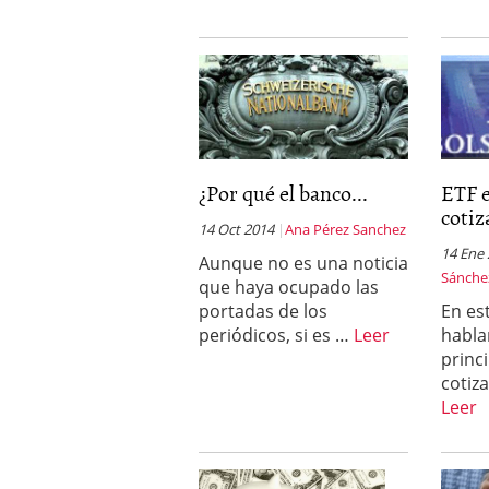
¿Por qué el banco...
ETF 
cotiz
14 Oct 2014
Ana Pérez Sanchez
14 Ene
Aunque no es una noticia
Sánche
que haya ocupado las
portadas de los
En es
periódicos, si es …
Leer
habla
princ
cotiz
Leer