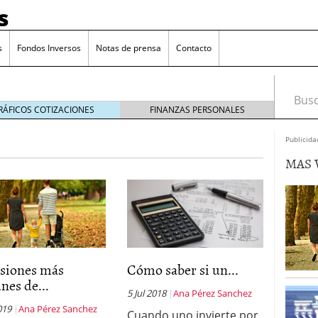
s
s
Fondos Inversos
Notas de prensa
Contacto
Busca
RÁFICOS COTIZACIONES
FINANZAS PERSONALES
Publicida
MAS 
rsiones más
Cómo saber si un...
es de...
5 Jul 2018
Ana Pérez Sanchez
o que más crece en Europa y que empieza a llegar al
019
Ana Pérez Sanchez
Cuando uno invierte por