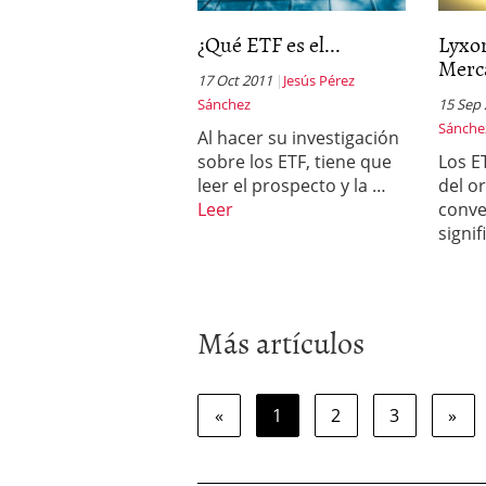
¿Qué ETF es el...
Lyxor
Merca
17 Oct 2011
Jesús Pérez
Sánchez
15 Sep
Sánche
Al hacer su investigación
sobre los ETF, tiene que
Los E
leer el prospecto y la …
del o
Leer
conve
signi
Más artículos
«
1
2
3
»