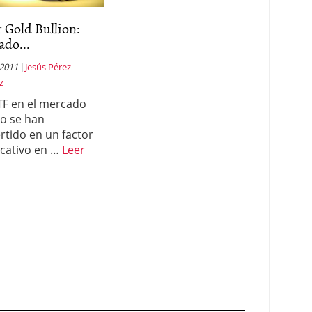
 Gold Bullion:
do...
 2011
Jesús Pérez
z
TF en el mercado
ro se han
rtido en un factor
ficativo en …
Leer