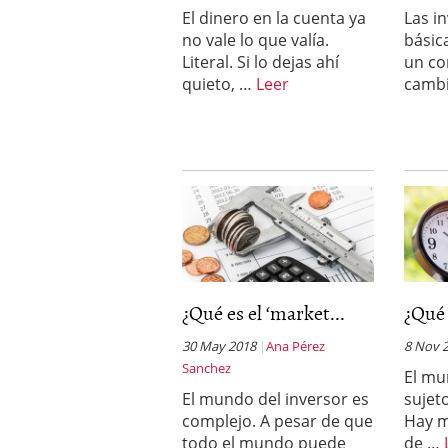
inversor español
febrer
El dinero en la cuenta ya
Las i
ETF de defensa, industri
no vale lo que valía.
básic
marcaron 2025 y siguen
Literal. Si lo dejas ahí
un co
ETF o fondo indexado en
(depende de ti)
febrero 
quieto, …
Leer
camb
Enero de 2026 rompe tod
febrero 8, 2026
¿Qué es el ‘market...
¿Qué 
30 May 2018
Ana Pérez
8 Nov 
Sanchez
El mu
El mundo del inversor es
sujet
complejo. A pesar de que
Hay m
todo el mundo puede
de …