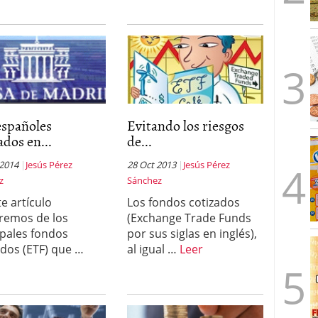
españoles
Evitando los riesgos
ados en...
de...
 2014
Jesús Pérez
28 Oct 2013
Jesús Pérez
z
Sánchez
te artículo
Los fondos cotizados
remos de los
(Exchange Trade Funds
ipales fondos
por sus siglas en inglés),
ados (ETF) que …
al igual …
Leer