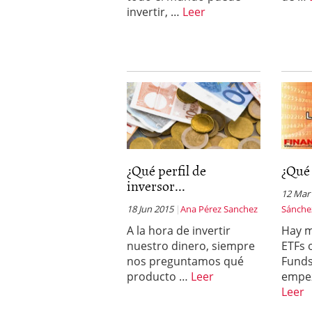
invertir, …
Leer
¿Qué perfil de
¿Qué 
inversor...
12 Mar
18 Jun 2015
Ana Pérez Sanchez
Sánche
A la hora de invertir
Hay m
nuestro dinero, siempre
ETFs 
nos preguntamos qué
Funds
producto …
Leer
empez
Leer