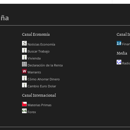
aña
Canal Economía
Canal I
Finan
Noticias Economía
Buscar Trabajo
Media
Vivienda
Radio
Declaración de la Renta
Warrants
Cómo Ahorrar Dinero
Cambio Euro Dolar
Canal Internacional
Materias Primas
Forex