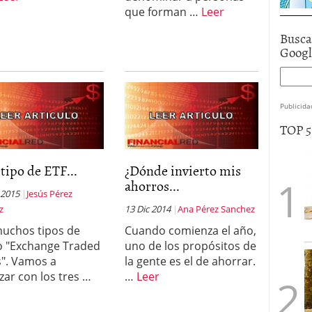
que forman …
Leer
Busca
Goog
Publicida
TOP 
tipo de ETF...
¿Dónde invierto mis
ahorros...
 2015
Jesús Pérez
z
13 Dic 2014
Ana Pérez Sanchez
uchos tipos de
Cuando comienza el año,
o "Exchange Traded
uno de los propósitos de
". Vamos a
la gente es el de ahorrar.
ar con los tres …
…
Leer