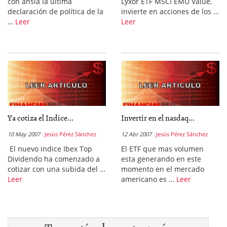
con ansia la última
Lyxor ETF MSCI EMU Value,
declaración de política de la
invierte en acciones de los …
…
Leer
Leer
Ya cotiza el Indice...
Invertir en el nasdaq...
10 May 2007
Jesús Pérez Sánchez
12 Abr 2007
Jesús Pérez Sánchez
El nuevo indice Ibex Top
El ETF que mas volumen
Dividendo ha comenzado a
esta generando en este
cotizar con una subida del …
momento en el mercado
Leer
americano es …
Leer