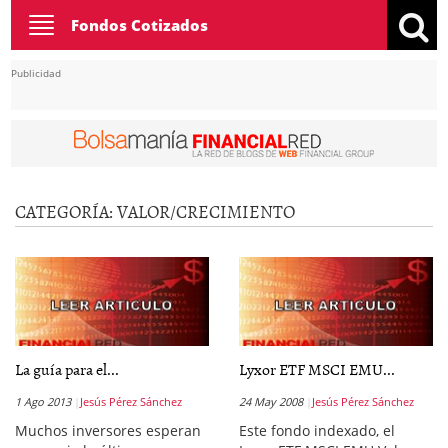
Toggle
Fondos Cotizados
navigation
Publicidad
CATEGORÍA:
VALOR/CRECIMIENTO
La guía para el...
Lyxor ETF MSCI EMU...
1 Ago 2013
Jesús Pérez Sánchez
24 May 2008
Jesús Pérez Sánchez
Muchos inversores esperan
Este fondo indexado, el