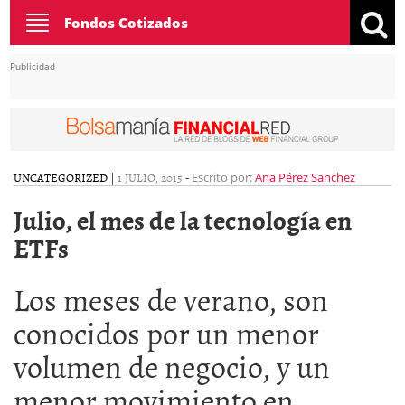
Toggle
Fondos Cotizados
navigation
Publicidad
UNCATEGORIZED
|
1 JULIO, 2015
-
Escrito por:
Ana Pérez Sanchez
Julio, el mes de la tecnología en
ETFs
Los meses de verano, son
conocidos por un menor
volumen de negocio, y un
menor movimiento en