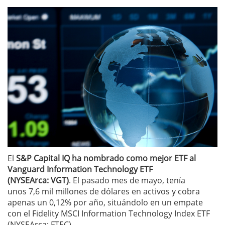
El
S&P Capital IQ ha nombrado como mejor ETF al
Vanguard Information Technology ETF
(NYSEArca: VGT)
. El pasado mes de mayo, tenía
unos 7,6 mil millones de dólares en activos y cobra
apenas un 0,12% por año, situándolo en un empate
con el Fidelity MSCI Information Technology Index ETF
(NYSEArca: FTEC)