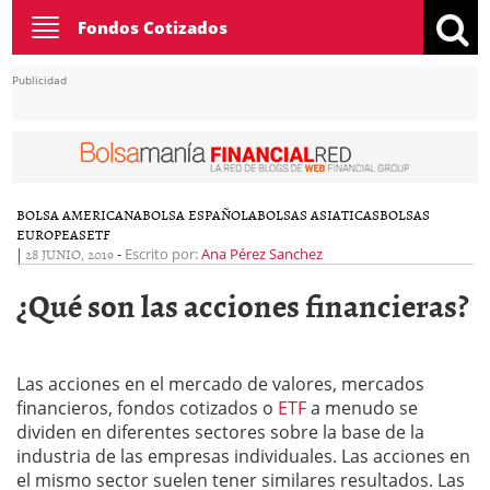
Toggle
Fondos Cotizados
navigation
Publicidad
BOLSA AMERICANA
BOLSA ESPAÑOLA
BOLSAS ASIATICAS
BOLSAS
EUROPEAS
ETF
|
28 JUNIO, 2019
-
Escrito por:
Ana Pérez Sanchez
¿Qué son las acciones financieras?
Las acciones en el mercado de valores, mercados
financieros, fondos cotizados o
ETF
a menudo se
dividen en diferentes sectores sobre la base de la
industria de las empresas individuales. Las acciones en
el mismo sector suelen tener similares resultados. Las