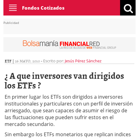
Toggle
Fondos Cotizados
navigation
Publicidad
ETF
|
26 MAYO, 2010
-
Escrito por:
Jesús Pérez Sánchez
¿ A que inversores van dirigidos
los ETFs ?
En primer lugar los ETFs son dirigidos a inversores
institucionales y particulares con un perfil de inversión
arriesgado, que sean capaces de asumir el riesgo de
las fluctuaciones que pueden sufrir estos en el
mercado secundario.
Sin embargo los ETFs monetarios que replican indices