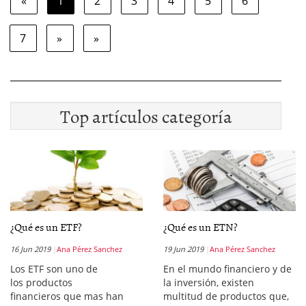
«
1
2
3
4
5
6
7
»
»
Top artículos categoría
¿Qué es un ETF?
¿Qué es un ETN?
16 Jun 2019
Ana Pérez Sanchez
19 Jun 2019
Ana Pérez Sanchez
Los ETF son uno de
En el mundo financiero y de
los productos
la inversión, existen
financieros que mas han
multitud de productos que,