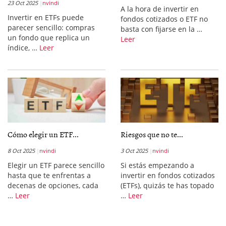
23 Oct 2025
nvindi
A la hora de invertir en
Invertir en ETFs puede
fondos cotizados o ETF no
parecer sencillo: compras
basta con fijarse en la …
un fondo que replica un
Leer
índice, …
Leer
Cómo elegir un ETF...
Riesgos que no te...
8 Oct 2025
nvindi
3 Oct 2025
nvindi
Elegir un ETF parece sencillo
Si estás empezando a
hasta que te enfrentas a
invertir en fondos cotizados
decenas de opciones, cada
(ETFs), quizás te has topado
…
Leer
…
Leer