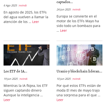
captados...
6 Ago 2025
nvindi
24 Jun 2025
nvindi
En agosto de 2025, los ETFs
Europa se convierte en el
del agua vuelven a llamar la
motor de los ETFs Mayo ha
atención de los …
Leer
sido todo un bombazo para
…
Leer
Los ETF de IA...
Uranio y blockchain lideran...
19 Jun 2025
nvindi
10 Jun 2025
nvindi
Mientras la IA flojea, los ETF
Por qué estos ETFs están de
siguen captando dinero
moda El mes de mayo trajo
Aunque la inteligencia …
una sorpresa para el que …
Leer
Leer