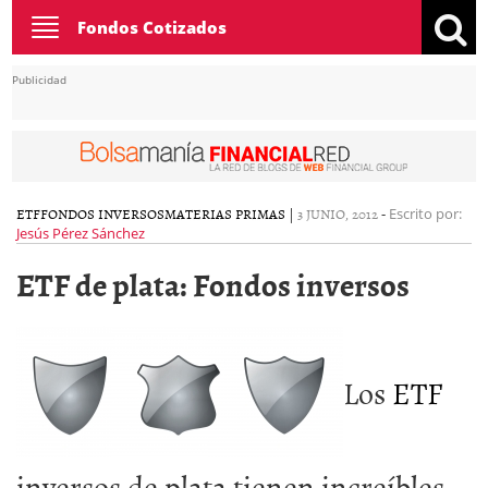
Toggle
Fondos Cotizados
navigation
Publicidad
ETF
FONDOS INVERSOS
MATERIAS PRIMAS
|
3 JUNIO, 2012
-
Escrito por:
Jesús Pérez Sánchez
ETF de plata: Fondos inversos
Los
ETF
inversos de plata tienen increíbles