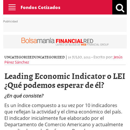
Toggle
Fondos Cotizados
navigation
Publicidad
UNCATEGORIZED
UNCATEGORIZED
|
19 JULIO, 2012
-
Escrito por:
Jesús
Pérez Sánchez
Leading Economic Indicator o LEI
¿Qué podemos esperar de él?
¿En qué consiste?
Es un índice compuesto a su vez por 10 indicadores
que reflejan la actividad y el clima económico del país.
El indicador inicialmente fue elaborado por el
Departamento de Comercio Americano y actualmente