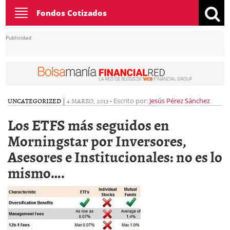
Toggle
Fondos Cotizados
navigation
Publicidad
UNCATEGORIZED
|
4 MARZO, 2013
-
Escrito por:
Jesús Pérez Sánchez
Los ETFS más seguidos en
Morningstar por Inversores,
Asesores e Institucionales: no es lo
mismo….