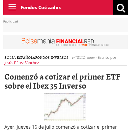
Toggle
Fondos Cotizados
navigation
Publicidad
BOLSA ESPAÑOLA
FONDOS INVERSOS
|
17 JULIO, 2009
-
Escrito por:
Jesús Pérez Sánchez
Comenzó a cotizar el primer ETF
sobre el Ibex 35 Inverso
Ayer, jueves 16 de julio comenzó a cotizar el primer