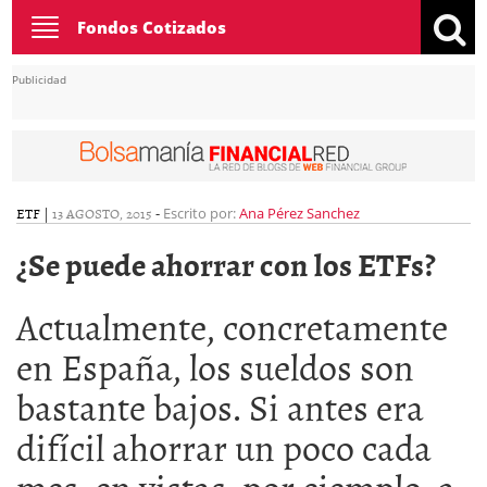
Toggle
Fondos Cotizados
navigation
Publicidad
ETF
|
13 AGOSTO, 2015
-
Escrito por:
Ana Pérez Sanchez
¿Se puede ahorrar con los ETFs?
Actualmente, concretamente
en España, los sueldos son
bastante bajos. Si antes era
difícil ahorrar un poco cada
mes, en vistas, por ejemplo, a