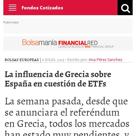
Toggle
Fondos Cotizados
navigation
Publicidad
BOLSAS EUROPEAS
|
6 JULIO, 2015
-
Escrito por:
Ana Pérez Sanchez
La influencia de Grecia sobre
España en cuestión de ETFs
La semana pasada, desde que
se anunciara el referéndum
en Grecia, todos los mercados
han estado muy pendientes, y