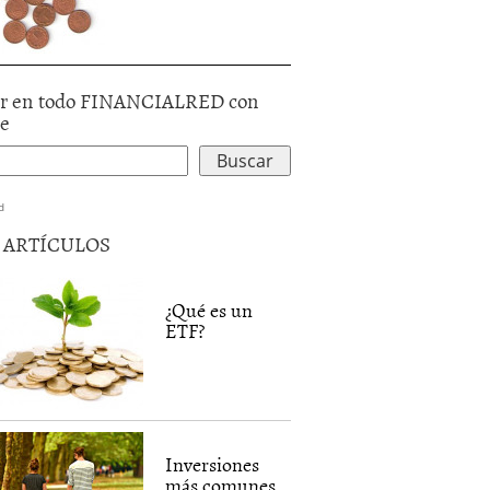
r en todo FINANCIALRED con
le
d
5 ARTÍCULOS
¿Qué es un
ETF?
Inversiones
más comunes