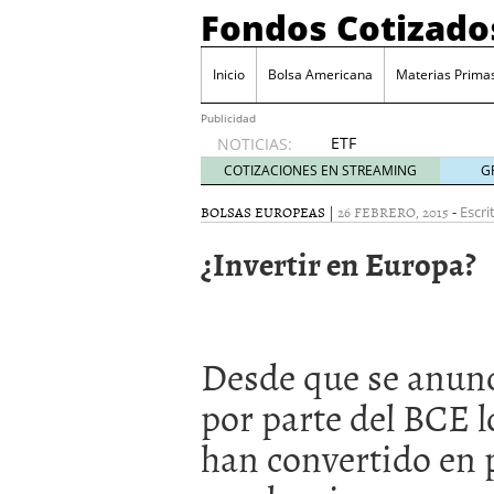
Fondos Cotizado
Inicio
Bolsa Americana
Materias Prima
Publicidad
ETF
NOTICIAS:
activos:
COTIZACIONES EN STREAMING
G
el
producto
BOLSAS EUROPEAS
|
26 FEBRERO, 2015
-
Escri
que más
¿Invertir en Europa?
crece en
Europa y
que
empieza
a llegar
Desde que se anunc
al
inversor
por parte del BCE 
español
febrero
han convertido en 
28, 2026
ETF activos: el product