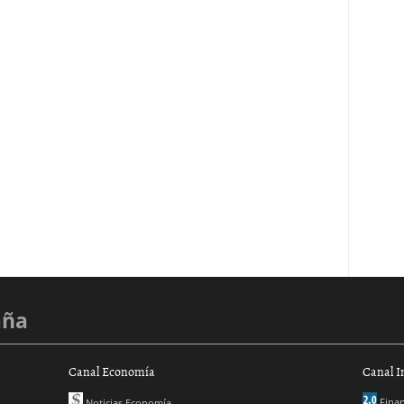
aña
Canal Economía
Canal I
Finan
Noticias Economía