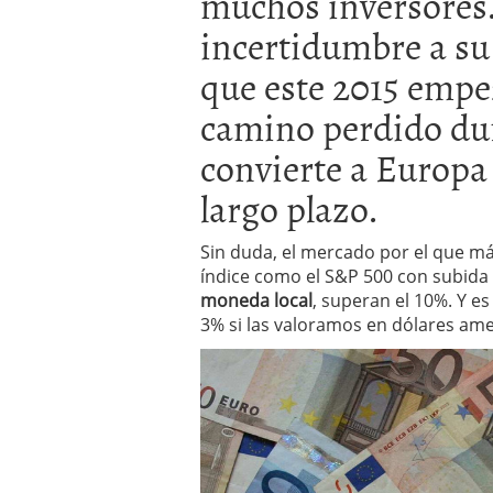
muchos inversores.
inversor español
febrer
ETF de defensa, industri
incertidumbre a su
marcaron 2025 y siguen
que este 2015 empe
ETF o fondo indexado en
(depende de ti)
febrero 
camino perdido dur
Enero de 2026 rompe tod
febrero 8, 2026
convierte a Europa
largo plazo.
Sin duda, el mercado por el que más
índice como el S&P 500 con subida
moneda local
, superan el 10%. Y e
3% si las valoramos en dólares ame