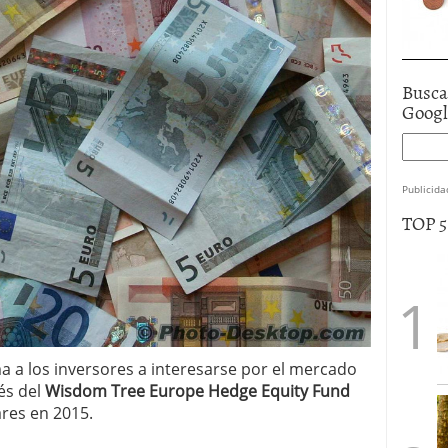
Busca
Goog
Publicida
TOP 
a a los inversores a interesarse por el mercado
és del
Wisdom Tree Europe Hedge Equity Fund
ares en 2015.