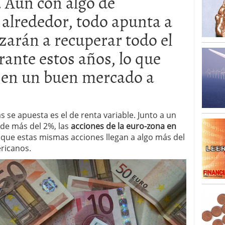
 Aún con algo de
o 23, 2026
ales y renta variable europea: las apuestas que
 alrededor, todo apunta a
 vivas en 2026
zarán a recuperar todo el
 España: la eterna pregunta tiene respuesta
16, 2026
ante estos años, lo que
os los registros: 55.900 millones en un solo mes
 en un buen mercado a
 se apuesta es el de renta variable. Junto a un
 de más del 2%, las
acciones de la euro-zona en
s que estas mismas acciones llegan a algo más del
ricanos.