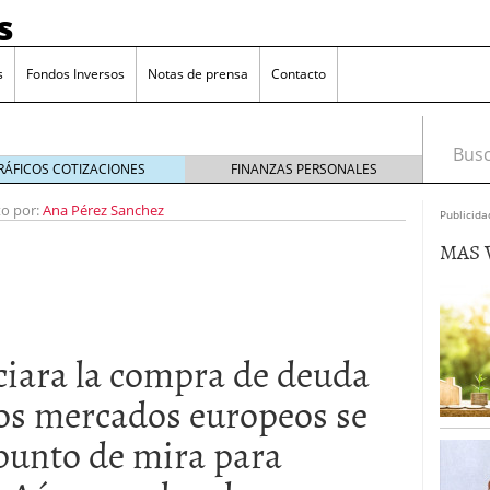
s
s
Fondos Inversos
Notas de prensa
Contacto
Busca
RÁFICOS COTIZACIONES
FINANZAS PERSONALES
to por:
Ana Pérez Sanchez
Publicida
MAS 
iara la compra de deuda
los mercados europeos se
punto de mira para
o que más crece en Europa y que empieza a llegar al