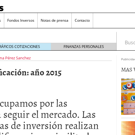
s
s
Fondos Inversos
Notas de prensa
Contacto
Busca
RÁFICOS COTIZACIONES
FINANZAS PERSONALES
na Pérez Sanchez
Publicida
MAS 
ficación: año 2015
ocupamos por las
 seguir el mercado. Las
as de inversión realizan
o que más crece en Europa y que empieza a llegar al