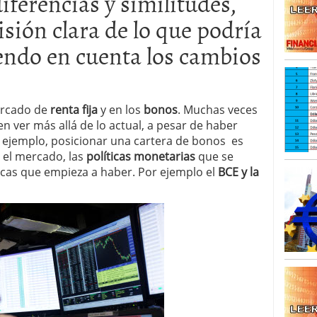
iferencias y similitudes,
o 23, 2026
ales y renta variable europea: las apuestas que
sión clara de lo que podría
 vivas en 2026
iendo en cuenta los cambios
 España: la eterna pregunta tiene respuesta
16, 2026
os los registros: 55.900 millones en un solo mes
ercado de
renta fija
y en los
bonos
. Muchas veces
en ver más allá de lo actual, a pesar de haber
 ejemplo, posicionar una cartera de bonos es
 el mercado, las
políticas monetarias
que se
cas que empieza a haber. Por ejemplo el
BCE y la