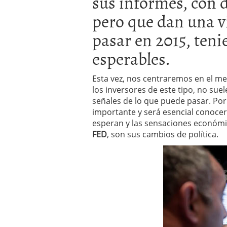
sus informes, con d
inversor español
febrer
ETF de defensa, industri
pero que dan una vi
marcaron 2025 y siguen
pasar en 2015, ten
ETF o fondo indexado en
(depende de ti)
febrero 
esperables.
Enero de 2026 rompe tod
febrero 8, 2026
Esta vez, nos centraremos en el m
los inversores de este tipo, no suel
señales de lo que puede pasar. Por
importante y será esencial conocer
esperan y las sensaciones económi
FED
, son sus cambios de política.