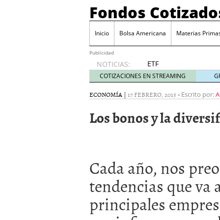
Fondos Cotizado
Inicio
Bolsa Americana
Materias Prima
Publicidad
ETF
NOTICIAS:
activos:
COTIZACIONES EN STREAMING
G
el
producto
ECONOMÍA
|
17 FEBRERO, 2015
-
Escrito por:
A
que más
Los bonos y la diversi
crece en
Europa y
que
empieza
a llegar
Cada año, nos pre
al
inversor
tendencias que va a
español
febrero
principales empres
28, 2026
ETF activos: el product