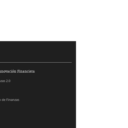
nnovación Financiera
zas 2.0
 de Finanzas