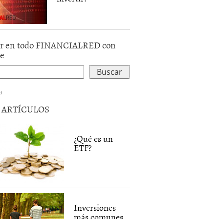
r en todo FINANCIALRED con
le
d
5 ARTÍCULOS
¿Qué es un
ETF?
Inversiones
más comunes