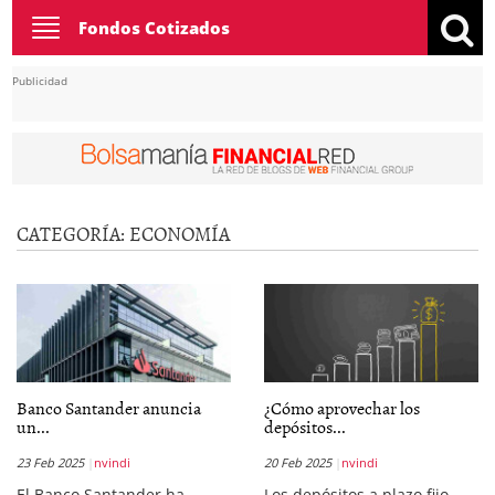
Toggle
Fondos Cotizados
navigation
Publicidad
CATEGORÍA:
ECONOMÍA
Banco Santander anuncia
¿Cómo aprovechar los
un...
depósitos...
23 Feb 2025
nvindi
20 Feb 2025
nvindi
El Banco Santander ha
Los depósitos a plazo fijo