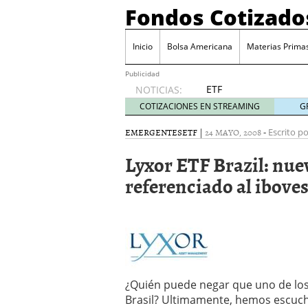
Fondos Cotizado
Inicio
Bolsa Americana
Materias Prima
Publicidad
ETF
NOTICIAS:
activos:
COTIZACIONES EN STREAMING
G
el
producto
EMERGENTES
ETF
|
24 MAYO, 2008
-
Escrito po
que más
Lyxor ETF Brazil: nue
crece en
Europa y
referenciado al ibove
que
empieza
a llegar
al
inversor
español
febrero
28, 2026
¿Quién puede negar que uno de lo
ETF activos: el product
Brasil? Ultimamente, hemos escuch