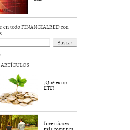
r en todo FINANCIALRED con
le
d
5 ARTÍCULOS
¿Qué es un
ETF?
Inversiones
más comunes