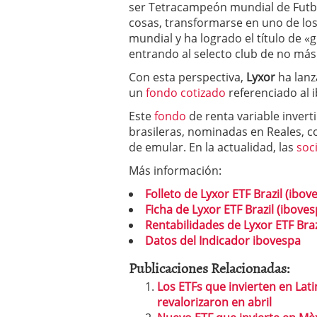
inversor español
febrer
ser Tetracampeón mundial de Futbo
ETF de defensa, industri
cosas, transformarse en uno de los
marcaron 2025 y siguen
mundial y ha logrado el título de 
ETF o fondo indexado en
entrando al selecto club de no más
(depende de ti)
febrero 
Enero de 2026 rompe tod
Con esta perspectiva,
Lyxor
ha lan
febrero 8, 2026
un
fondo cotizado
referenciado al 
Este
fondo
de renta variable inver
brasileras, nominadas en Reales, c
de emular. En la actualidad, las
soc
Más información:
Folleto de Lyxor ETF Brazil (ibov
Ficha de Lyxor ETF Brazil (iboves
Rentabilidades de Lyxor ETF Braz
Datos del Indicador ibovespa
Publicaciones Relacionadas:
Los ETFs que invierten en Lat
revalorizaron en abril