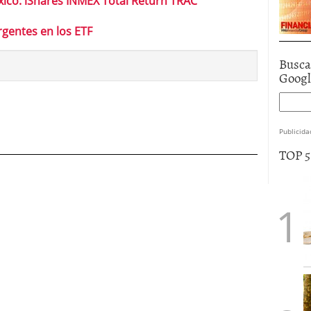
xico: iShares INMEX Total Return TRAC
rgentes en los ETF
Busca
Goog
Publicida
TOP 