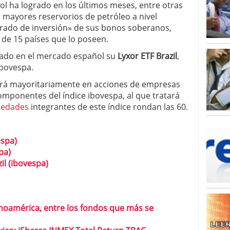
o 23, 2026
l ha logrado en los últimos meses, entre otras
ales y renta variable europea: las apuestas que
 mayores reservorios de petróleo a nivel
 vivas en 2026
«grado de inversión» de sus bonos soberanos,
 España: la eterna pregunta tiene respuesta
 de 15 países que lo poseen.
16, 2026
os los registros: 55.900 millones en un solo mes
zado en el mercado español su
Lyxor ETF Brazil
,
ibovespa.
tirá mayoritariamente en acciones de empresas
omponentes del índice ibovespa, al que tratará
iedades
integrantes de este índice rondan las 60.
espa)
pa)
il (ibovespa)
inoamérica, entre los fondos que más se