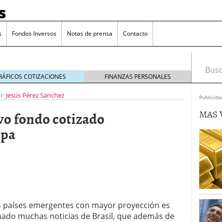
s
s
Fondos Inversos
Notas de prensa
Contacto
Busca
RÁFICOS COTIZACIONES
FINANZAS PERSONALES
r:
Jesús Pérez Sánchez
Publicida
MAS 
vo fondo cotizado
spa
s países emergentes con mayor proyección es
o que más crece en Europa y que empieza a llegar al
ado muchas noticias de Brasil, que además de