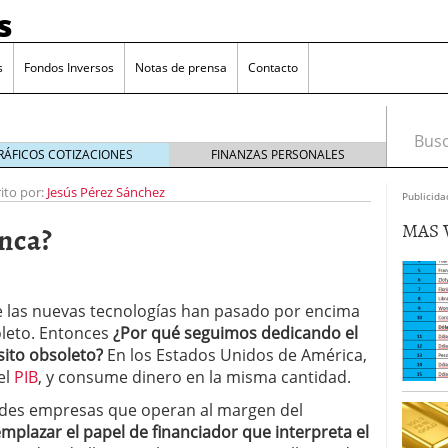
s
s
Fondos Inversos
Notas de prensa
Contacto
Busca
RÁFICOS COTIZACIONES
FINANZAS PERSONALES
ito por:
Jesús Pérez Sánchez
Publicida
MAS 
anca?
 las nuevas tecnologías han pasado por encima
oleto. Entonces
¿Por qué seguimos dedicando el
ito obsoleto?
En los Estados Unidos de América,
el
PIB
, y consume dinero en la misma cantidad.
andes empresas que operan al margen del
o que más crece en Europa y que empieza a llegar al
plazar el papel de financiador que interpreta el