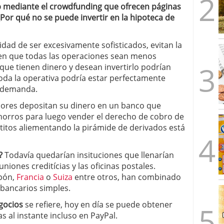
up mediante el crowdfunding que ofrecen páginas
Por qué no se puede invertir en la hipoteca de
dad de ser excesivamente sofisticados, evitan la
en que todas las operaciones sean menos
que tienen dinero y desean invertirlo podrían
oda la operativa podría estar perfectamente
n demanda.
ores depositan su dinero en un banco que
orros para luego vender el derecho de cobro de
itos aliementando la pirámide de derivados está
?
Todavía quedarían insituciones que llenarían
niones creditícias y las oficinas postales.
pón,
Francia
o
Suiza
entre otros, han combinado
s bancarios simples.
gocios
se refiere, hoy en día se puede obtener
al instante incluso en PayPal.