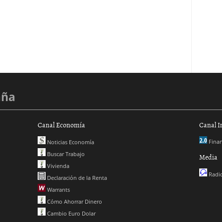
aña
Canal Economía
Canal I
Finan
Noticias Economía
Buscar Trabajo
Media
Vivienda
Radio
Declaración de la Renta
Warrants
Cómo Ahorrar Dinero
Cambio Euro Dolar