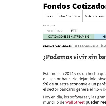
Fondos Cotizado
Inicio
Bolsa Americana
Materias Prima
Publicidad
ETF
NOTICIAS:
activos:
COTIZACIONES EN STREAMING
G
el
producto
BANCOS CENTRALES
|
21 FEBRERO, 2014
-
Escr
que más
¿Podemos vivir sin b
crece en
Europa y
que
empieza
Estamos en 2014 y es un hecho que
a llegar
al
del sector bancario dejandolo obs
inversor
9% de nuestra economía a un parás
español
el sector bancario genera el 4,5% d
febrero
Hoy en día, los softwares y las gr
28, 2026
ETF activos: el product
mundillo de
Wall Street
pueden reem