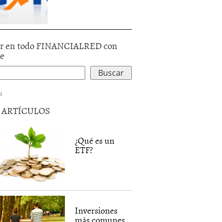
r en todo FINANCIALRED con
le
d
5 ARTÍCULOS
¿Qué es un
ETF?
Inversiones
más comunes