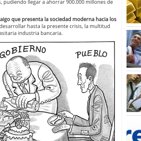
o 23, 2026
s, pudiendo llegar a ahorrar 900.000 millones de
ales y renta variable europea: las apuestas que
 vivas en 2026
raigo que presenta la sociedad moderna hacia los
 España: la eterna pregunta tiene respuesta
desarrollar hasta la presente crisis, la multitud
16, 2026
os los registros: 55.900 millones en un solo mes
asitaria industria bancaria.