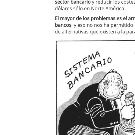
inversor español
febrer
sector bancario
y reducir los coste
ETF de defensa, industri
dólares sólo en Norte América.
marcaron 2025 y siguen
El mayor de los problemas es el ar
ETF o fondo indexado en
bancos
, y eso no nos ha permitido 
(depende de ti)
febrero 
Enero de 2026 rompe tod
de alternativas que existen a la par
febrero 8, 2026