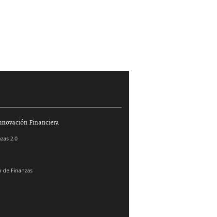
nnovación Financiera
zas 2.0
 de Finanzas