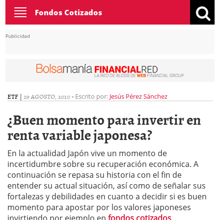
Toggle
Fondos Cotizados
navigation
Publicidad
ETF
|
29 AGOSTO, 2010
-
Escrito por:
Jesús Pérez Sánchez
¿Buen momento para invertir en
renta variable japonesa?
En la actualidad Japón vive un momento de
incertidumbre sobre su recuperación económica. A
continuación se repasa su historia con el fin de
entender su actual situación, así como de señalar sus
fortalezas y debilidades en cuanto a decidir si es buen
momento para apostar por los valores japoneses
invirtiendo por ejemplo en
fondos cotizados
.