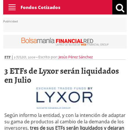
Toggle
Fondos Cotizados
navigation
Publicidad
ETF
|
3 JULIO, 2009
-
Escrito por:
Jesús Pérez Sánchez
3 ETFs de Lyxor serán liquidados
en Julio
Según informo la entidad, y con la intención de adaptar
su gama de productos al cambio de la demanda de los
inversores,
tres de sus ETFs serán liquidados y dejaran