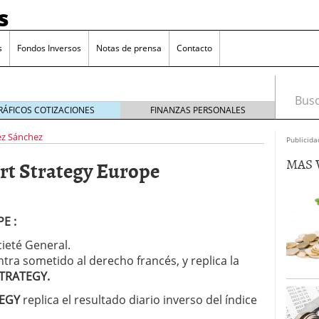
s
s
Fondos Inversos
Notas de prensa
Contacto
Busca
RÁFICOS COTIZACIONES
FINANZAS PERSONALES
ez Sánchez
Publicida
MAS 
rt Strategy Europe
E :
ieté General.
tra sometido al derecho francés, y replica la
TRATEGY.
TEGY
replica el resultado diario inverso del índice
o que más crece en Europa y que empieza a llegar al