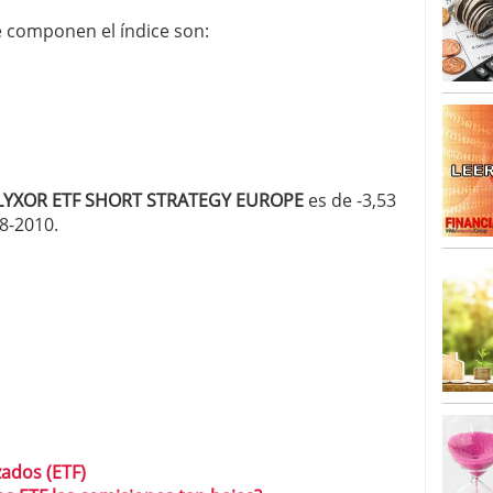
o 23, 2026
ales y renta variable europea: las apuestas que
e componen el índice son:
 vivas en 2026
 España: la eterna pregunta tiene respuesta
16, 2026
os los registros: 55.900 millones en un solo mes
LYXOR ETF SHORT STRATEGY EUROPE
es de -3,53
8-2010.
zados (ETF)