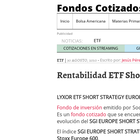
Fondos Cotizado
Inicio
Bolsa Americana
Materias Prima
Publicidad
ETF
NOTICIAS:
activos:
COTIZACIONES EN STREAMING
G
el
producto
ETF
|
30 AGOSTO, 2010
-
Escrito por:
Jesús Pér
que más
Rentabilidad ETF Sho
crece en
Europa y
que
empieza
LYXOR ETF SHORT STRATEGY EUROP
a llegar
al
Fondo de inversión
emitido por Soc
inversor
Es un
fondo cotizado
que se encuen
español
evolución del
SGI EUROPE SHORT S
febrero
28, 2026
El índice
SGI EUROPE SHORT STRA
ETF activos: el product
Stoxx Europe 600
.