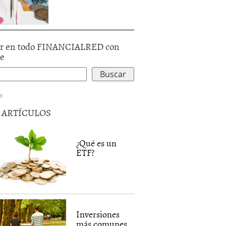
r en todo FINANCIALRED con
le
d
5 ARTÍCULOS
¿Qué es un
ETF?
Inversiones
más comunes