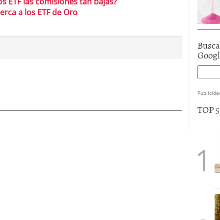
 ETF las comisiones tan bajas?
erca a los ETF de Oro
Busca
Goog
Publicida
TOP 