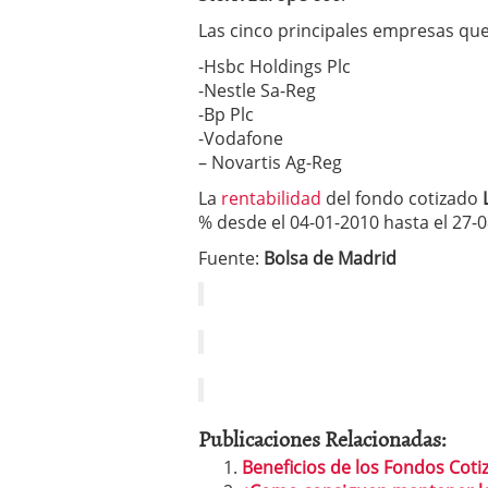
inversor español
febrer
ETF de defensa, industri
Las cinco principales empresas qu
marcaron 2025 y siguen
-Hsbc Holdings Plc
ETF o fondo indexado en
-Nestle Sa-Reg
(depende de ti)
febrero 
Enero de 2026 rompe tod
-Bp Plc
febrero 8, 2026
-Vodafone
– Novartis Ag-Reg
La
rentabilidad
del fondo cotizado
% desde el 04-01-2010 hasta el 27-0
Fuente:
Bolsa de Madrid
Publicaciones Relacionadas:
Beneficios de los Fondos Coti