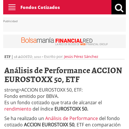
Toggle
Fondos Cotizados
navigation
Publicidad
ETF
|
28 AGOSTO, 2010
-
Escrito por:
Jesús Pérez Sánchez
Análisis de Performance ACCION
EUROSTOXX 50, ETF
strong>ACCION EUROSTOXX 50, ETF:
Fondo emitido por BBVA.
Es un fondo cotizado que trata de alcanzar el
rendimiento
del índice
EUROSTOXX 50.
Se ha realizado un
Análisis de Performance
del fondo
cotizado
ACCION EUROSTOXX 50
, ETF en comparación