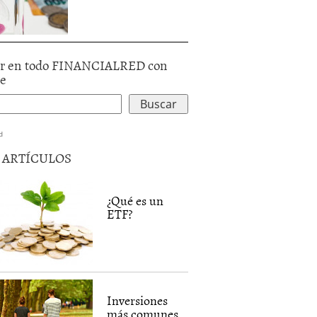
r en todo FINANCIALRED con
le
d
5 ARTÍCULOS
¿Qué es un
ETF?
Inversiones
más comunes