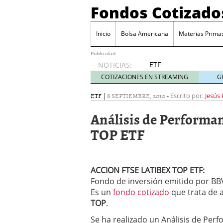
Fondos Cotizado
Inicio
Bolsa Americana
Materias Prima
Publicidad
ETF
NOTICIAS:
activos:
COTIZACIONES EN STREAMING
G
el
producto
ETF
|
8 SEPTIEMBRE, 2010
-
Escrito por:
Jesús
que más
Análisis de Perform
crece en
Europa y
TOP ETF
que
empieza
a llegar
al
ACCION FTSE LATIBEX TOP ETF:
inversor
Fondo de inversión emitido por BB
español
Es un
fondo cotizado
que trata de 
febrero
TOP
.
28, 2026
ETF activos: el product
Se ha realizado un Análisis de Per