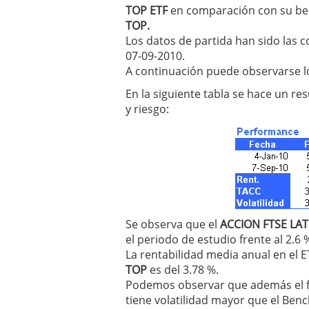
inversor español
febrer
TOP ETF
en comparación con su ben
ETF de defensa, industri
TOP.
marcaron 2025 y siguen
Los datos de partida han sido las c
ETF o fondo indexado en
07-09-2010.
(depende de ti)
febrero 
A continuación puede observarse l
Enero de 2026 rompe tod
febrero 8, 2026
En la siguiente tabla se hace un r
y riesgo:
Se observa que el
ACCION FTSE LAT
el periodo de estudio frente al 2.6
La rentabilidad media anual en el E
TOP
es del 3.78 %.
Podemos observar que además el 
tiene volatilidad mayor que el Ben