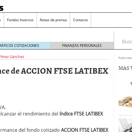
s
s
Fondos Inversos
Notas de prensa
Contacto
Busca
RÁFICOS COTIZACIONES
FINANZAS PERSONALES
 Pérez Sánchez
Publicida
MAS 
ance de ACCION FTSE LATIBEX
VA.
alcanzar el rendimiento del
índice FTSE LATIBEX
o que más crece en Europa y que empieza a llegar al
formance del fondo cotizado
ACCION FTSE LATIBEX