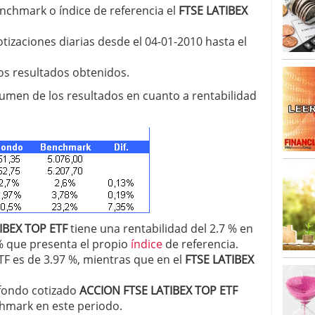
o 23, 2026
chmark o índice de referencia el
FTSE LATIBEX
ales y renta variable europea: las apuestas que
 vivas en 2026
otizaciones diarias desde el 04-01-2010 hasta el
 España: la eterna pregunta tiene respuesta
16, 2026
os resultados obtenidos.
os los registros: 55.900 millones en un solo mes
esumen de los resultados en cuanto a rentabilidad
IBEX TOP ETF
tiene una rentabilidad del 2.7 % en
 % que presenta el propio
índice
de referencia.
TF es de 3.97 %, mientras que en el
FTSE LATIBEX
fondo cotizado
ACCION FTSE LATIBEX TOP ETF
chmark en este periodo.