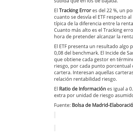
subida que en los de bajada.
El
Tracking Error
es del 22 %, un po
cuanto se desvía el ETF respecto al 
típica de la diferencia entre la ren
Cuanto más alto es el Tracking erro
hora de pretender alcanzar la renta
El ETF presenta un resultado algo 
0,08 del benchmark. El Incide de S
que obtiene cada gestor en términos
riesgo, por cada punto porcentual d
cartera. Interesan aquellas carter
relación rentabilidad riesgo.
El
Ratio de Información
es igual a 0
extra por unidad de riesgo asumido
Fuente:
Bolsa de Madrid-Elaboraci