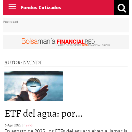
Toggle
Fondos Cotizados
navigation
Publicidad
AUTOR:
NVINDI
ETF del agua: por...
6 Ago 2025
nvindi
En agosto de 2025, los ETFs del agua vuelven a llamar la