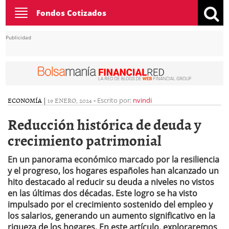
Toggle
Fondos Cotizados
navigation
Publicidad
ECONOMÍA
|
19 ENERO, 2024
-
Escrito por:
nvindi
Reducción histórica de deuda y
crecimiento patrimonial
En un panorama económico marcado por la resiliencia
y el progreso, los hogares españoles han alcanzado un
hito destacado al reducir su deuda a niveles no vistos
en las últimas dos décadas. Este logro se ha visto
impulsado por el crecimiento sostenido del empleo y
los salarios, generando un aumento significativo en la
riqueza de los hogares. En este artículo, exploraremos