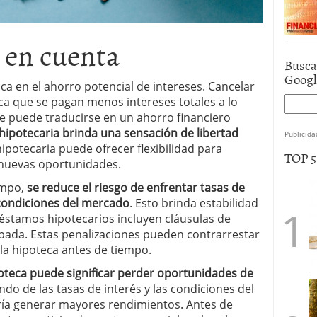
r en cuenta
Busca
Goog
ica en el ahorro potencial de intereses. Cancelar
ica que se pagan menos intereses totales a lo
ue puede traducirse en un ahorro financiero
hipotecaria brinda una sensación de libertad
Publicida
hipotecaria puede ofrecer flexibilidad para
TOP 
n nuevas oportunidades.
empo,
se reduce el riesgo de enfrentar tasas de
 condiciones del mercado
. Esto brinda estabilidad
réstamos hipotecarios incluyen cláusulas de
ipada. Estas penalizaciones pueden contrarrestar
 la hipoteca antes de tiempo.
ipoteca puede significar perder oportunidades de
do de las tasas de interés y las condiciones del
ría generar mayores rendimientos. Antes de