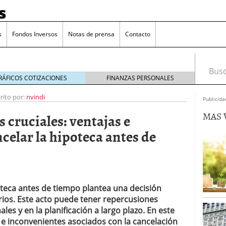
s
s
Fondos Inversos
Notas de prensa
Contacto
Busca
RÁFICOS COTIZACIONES
FINANZAS PERSONALES
rito por:
nvindi
Publicida
MAS 
 cruciales: ventajas e
celar la hipoteca antes de
oteca antes de tiempo plantea una decisión
arios. Este acto puede tener repercusiones
ales y en la planificación a largo plazo. En este
o que más crece en Europa y que empieza a llegar al
s e inconvenientes asociados con la cancelación