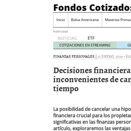
Fondos Cotizado
Inicio
Bolsa Americana
Materias Prima
Publicidad
ETF
NOTICIAS:
activos:
COTIZACIONES EN STREAMING
G
el
producto
FINANZAS PERSONALES
|
11 ENERO, 2024
-
Esc
que más
Decisiones financieras
crece en
Europa y
inconvenientes de can
que
tiempo
empieza
a llegar
al
inversor
español
La posibilidad de cancelar una hip
febrero
financiera crucial para los propiet
28, 2026
significativas en las finanzas person
ETF activos: el product
artículo, exploraremos las ventaja