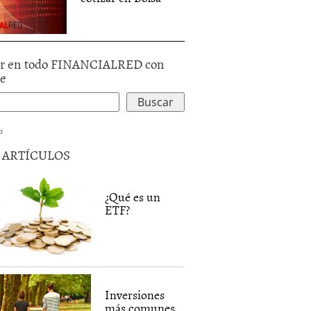
r en todo FINANCIALRED con
le
d
5 ARTÍCULOS
¿Qué es un
ETF?
Inversiones
más comunes