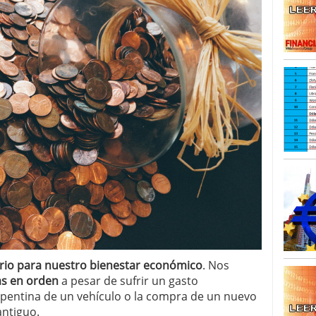
o 23, 2026
ales y renta variable europea: las apuestas que
 vivas en 2026
 España: la eterna pregunta tiene respuesta
16, 2026
os los registros: 55.900 millones en un solo mes
rio para nuestro bienestar económico
. Nos
as en orden
a pesar de sufrir un gasto
epentina de un vehículo o la compra de un nuevo
antiguo.