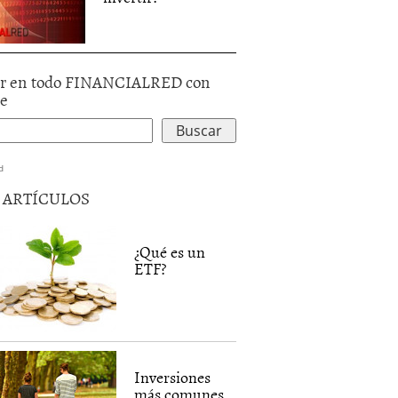
r en todo FINANCIALRED con
le
d
5 ARTÍCULOS
¿Qué es un
ETF?
Inversiones
más comunes