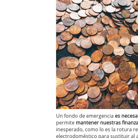
inversor español
febrer
ETF de defensa, industri
marcaron 2025 y siguen
ETF o fondo indexado en
(depende de ti)
febrero 
Enero de 2026 rompe tod
febrero 8, 2026
Un fondo de emergencia
es necesa
permite
mantener nuestras finanz
inesperado, como lo es la rotura r
electrodoméstico para sustituir al 