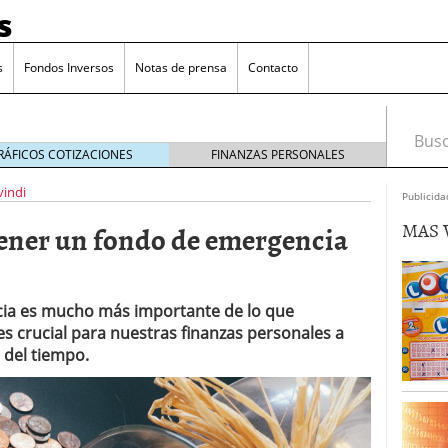
s
s
Fondos Inversos
Notas de prensa
Contacto
Busca
RÁFICOS COTIZACIONES
FINANZAS PERSONALES
vindi
Publicida
MAS 
tener un fondo de emergencia
ia es mucho más importante de lo que
 crucial para nuestras finanzas personales a
o del tiempo.
o que más crece en Europa y que empieza a llegar al