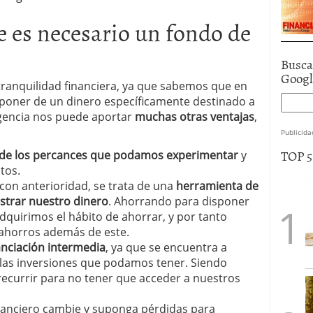
e es necesario un fondo de
Busca
Goog
tranquilidad financiera, ya que sabemos que en
poner de un dinero específicamente destinado a
gencia nos puede aportar
muchas otras ventajas
,
Publicida
TOP 
 de los percances que podamos experimentar
y
tos.
n anterioridad, se trata de una
herramienta de
strar nuestro dinero
. Ahorrando para disponer
quirimos el hábito de ahorrar, y por tanto
ahorros además de este.
anciación intermedia
, ya que se encuentra a
 las inversiones que podamos tener. Siendo
recurrir para no tener que acceder a nuestros
nanciero cambie y suponga pérdidas para