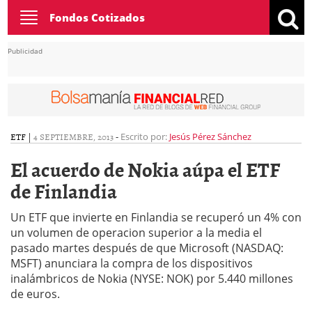
Toggle
Fondos Cotizados
navigation
Publicidad
ETF
|
4 SEPTIEMBRE, 2013
-
Escrito por:
Jesús Pérez Sánchez
El acuerdo de Nokia aúpa el ETF
de Finlandia
Un ETF que invierte en Finlandia se recuperó un 4% con
un volumen de operacion superior a la media el
pasado martes después de que Microsoft (NASDAQ:
MSFT) anunciara la compra de los dispositivos
inalámbricos de Nokia (NYSE: NOK) por 5.440 millones
de euros.