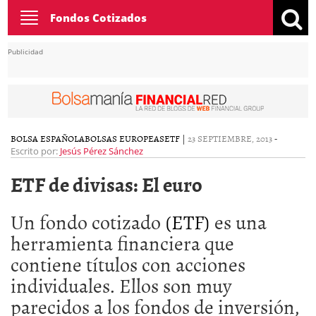
Toggle
Fondos Cotizados
navigation
Publicidad
BOLSA ESPAÑOLA
BOLSAS EUROPEAS
ETF
|
23 SEPTIEMBRE, 2013
-
Escrito por:
Jesús Pérez Sánchez
ETF de divisas: El euro
Un fondo cotizado
(ETF)
es una
herramienta financiera que
contiene títulos con acciones
individuales. Ellos son muy
parecidos a los fondos de inversión,