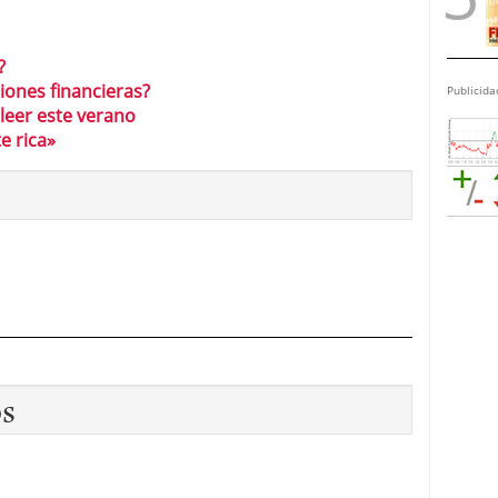
?
iones financieras?
Publicida
 leer este verano
e rica»
os