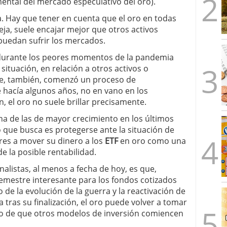
ntal del mercado especulativo del oro).
a. Hay que tener en cuenta que el oro en todas
ja, suele encajar mejor que otros activos
 puedan sufrir los mercados.
urante los peores momentos de la pandemia
ituación, en relación a otros activos o
ue, también, comenzó un proceso de
e hacía algunos años, no en vano en los
el oro no suele brillar precisamente.
una de las de mayor crecimiento en los últimos
o que busca es protegerse ante la situación de
res a mover su dinero a los
ETF
en oro como una
e la posible rentabilidad.
nalistas, al menos a fecha de hoy, es que,
emestre interesante para los fondos cotizados
de la evolución de la guerra y la reactivación de
tras su finalización, el oro puede volver a tomar
aso de que otros modelos de inversión comiencen