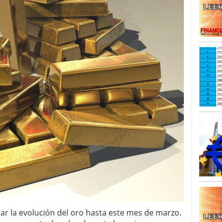
o 23, 2026
ales y renta variable europea: las apuestas que
 vivas en 2026
 España: la eterna pregunta tiene respuesta
16, 2026
os los registros: 55.900 millones en un solo mes
r la evolución del oro hasta este mes de marzo.