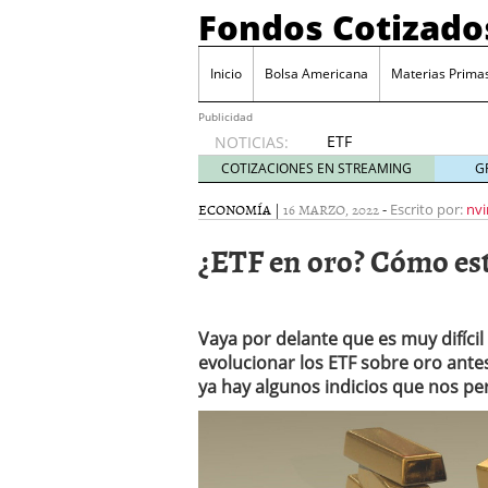
Fondos Cotizado
Inicio
Bolsa Americana
Materias Prima
Publicidad
ETF
NOTICIAS:
activos:
COTIZACIONES EN STREAMING
G
el
producto
ECONOMÍA
|
16 MARZO, 2022
-
Escrito por:
nvi
que más
¿ETF en oro? Cómo es
crece en
Europa y
que
empieza
Vaya por delante que es muy difícil
a llegar
al
evolucionar los ETF sobre oro ante
inversor
ya hay algunos indicios que nos pe
español
febrero
28, 2026
ETF activos: el product