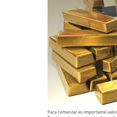
inversor español
febrer
ETF de defensa, industri
marcaron 2025 y siguen
ETF o fondo indexado en
(depende de ti)
febrero 
Enero de 2026 rompe tod
febrero 8, 2026
Para comenzar es importante valora