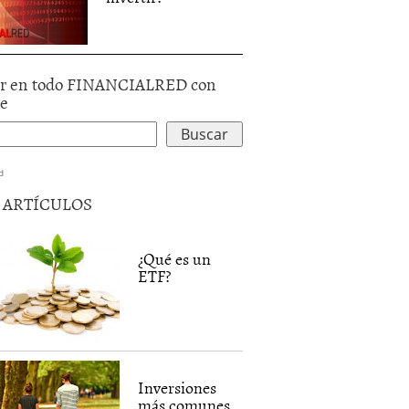
r en todo FINANCIALRED con
le
d
5 ARTÍCULOS
¿Qué es un
ETF?
Inversiones
más comunes