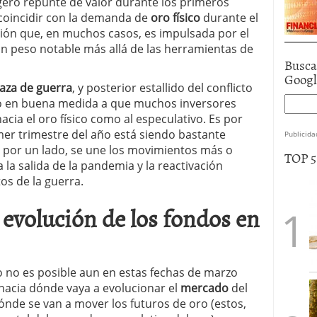
igero repunte de valor durante los primeros
 coincidir con la demanda de
oro
físico
durante el
ión que, en muchos casos, es impulsada por el
un peso notable más allá de las herramientas de
Busca
Goog
za de guerra
, y posterior estallido del conflicto
do en buena medida a que muchos inversores
hacia el oro físico como al especulativo. Es por
imer trimestre del año está siendo bastante
Publicida
e, por un lado, se une los movimientos más o
TOP 
 la salida de la pandemia y la reactivación
os de la guerra.
 evolución de los fondos en
 no es posible aun en estas fechas de marzo
 hacia dónde vaya a evolucionar el
mercado
del
ónde se van a mover los futuros de oro (estos,