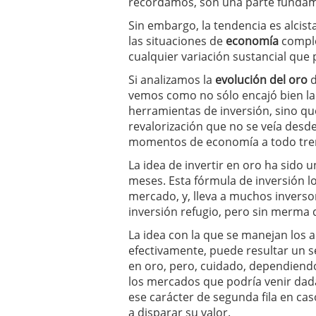
recordamos, son una parte fundame
Sin embargo, la tendencia es alcist
las situaciones de
economía
comple
cualquier variación sustancial que
Si analizamos la
evolución del oro
d
vemos como no sólo encajó bien la s
herramientas de inversión, sino q
revalorización que no se veía desd
momentos de economía a todo tren, 
La idea de invertir en oro ha sido 
meses. Esta fórmula de inversión l
mercado, y, lleva a muchos inverso
inversión refugio, pero sin merma d
La idea con la que se manejan los a
efectivamente, puede resultar un s
en oro, pero, cuidado, dependiendo 
los mercados que podría venir dada 
ese carácter de segunda fila en c
a disparar su valor.