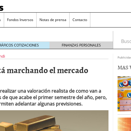
s
s
Fondos Inversos
Notas de prensa
Contacto
Busca
RÁFICOS COTIZACIONES
FINANZAS PERSONALES
ndi
Publicida
MAS 
tá marchando el mercado
 realizar una valoración realista de como van a
s de que acabe el primer semestre del año, pero,
rmiten adelantar algunas previsiones.
o que más crece en Europa y que empieza a llegar al