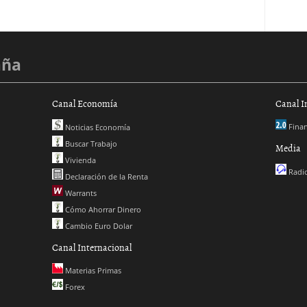
aña
Canal Economía
Canal I
Finan
Noticias Economía
Buscar Trabajo
Media
Vivienda
Radio
Declaración de la Renta
Warrants
Cómo Ahorrar Dinero
Cambio Euro Dolar
Canal Internacional
Materias Primas
Forex