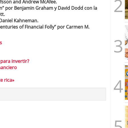
olfsson and Andrew McAfee.
tion” por Benjamin Graham y David Dodd con la
tt.
r Daniel Kahneman.
Centuries of Financial Folly” por Carmen M.
s
para invertir?
nanciero
e rica»