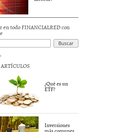
r en todo FINANCIALRED con
le
d
5 ARTÍCULOS
¿Qué es un
ETF?
Inversiones
más comunes