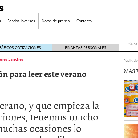
s
s
Fondos Inversos
Notas de prensa
Contacto
Busca
RÁFICOS COTIZACIONES
FINANZAS PERSONALES
érez Sanchez
Publicida
MAS 
ión para leer este verano
verano, y que empieza la
ciones, tenemos mucho
muchas ocasiones lo
o que más crece en Europa y que empieza a llegar al