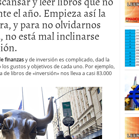
cansar y leer libros que no
o 23, 2026
ales y renta variable europea: las apuestas que
te el año. Empieza así la
 vivas en 2026
ra, y para no olvidarnos
 España: la eterna pregunta tiene respuesta
16, 2026
, no está mal inclinarse
os los registros: 55.900 millones en un solo mes
sión.
de finanzas
y de inversión es complicado, dad la
 los gustos y objetivos de cada uno. Por ejemplo,
 de libros de «inversión» nos lleva a casi 83.000