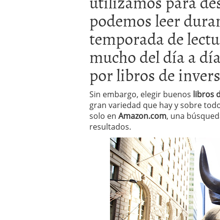
utilizamos para des
inversor español
febrer
ETF de defensa, industri
podemos leer duran
marcaron 2025 y siguen
temporada de lectu
ETF o fondo indexado en
(depende de ti)
febrero 
mucho del día a día
Enero de 2026 rompe tod
febrero 8, 2026
por libros de inver
Sin embargo, elegir buenos
libros 
gran variedad que hay y sobre todo
solo en
Amazon.com
, una búsqueda
resultados.