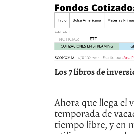
Fondos Cotizado
Inicio
Bolsa Americana
Materias Prima
Publicidad
ETF
NOTICIAS:
activos:
COTIZACIONES EN STREAMING
G
el
producto
ECONOMÍA
|
2 JULIO, 2015
-
Escrito por:
Ana P
que más
Los 7 libros de invers
crece en
Europa y
que
empieza
a llegar
Ahora que llega el 
al
inversor
temporada de vaca
español
febrero
tiempo libre, y en 
28, 2026
ETF activos: el product