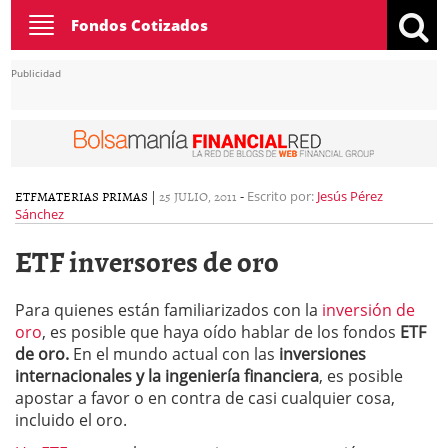
Toggle
Fondos Cotizados
navigation
Publicidad
ETF
MATERIAS PRIMAS
|
25 JULIO, 2011
-
Escrito por:
Jesús Pérez
Sánchez
ETF inversores de oro
Para quienes están familiarizados con la
inversión de
oro
, es posible que haya oído hablar de los fondos
ETF
de oro.
En el mundo actual con las
inversiones
internacionales y la ingeniería financiera
, es posible
apostar a favor o en contra de casi cualquier cosa,
incluido el oro.