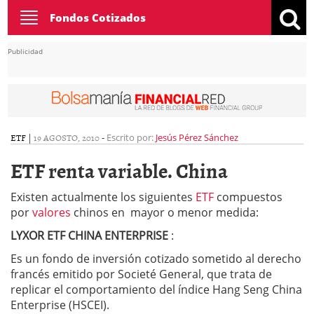
Toggle
Fondos Cotizados
navigation
Publicidad
ETF
|
19 AGOSTO, 2010
-
Escrito por:
Jesús Pérez Sánchez
ETF renta variable. China
Existen actualmente los siguientes
ETF
compuestos
por
valores
chinos en mayor o menor medida:
LYXOR ETF CHINA ENTERPRISE
:
Es un fondo de inversión cotizado sometido al derecho
francés emitido por Societé General, que trata de
replicar el comportamiento del índice Hang Seng China
Enterprise (HSCEI).