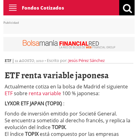
Toggle
Fondos Cotizados
navigation
Publicidad
ETF
|
21 AGOSTO, 2010
-
Escrito por:
Jesús Pérez Sánchez
ETF renta variable japonesa
Actualmente cotiza en la bolsa de Madrid el siguiente
ETF
sobre
renta variable
100 % japonesa:
LYXOR ETF JAPAN (TOPIX)
:
Fondo de inversión emitido por Societé General.
Se encuentra sometido al derecho francés, y replica la
evolución del índice
TOPIX
.
El índice
TOPIX
está compuesto por las empresas