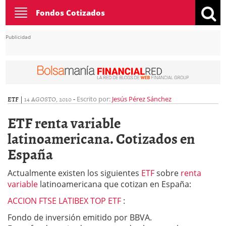
Toggle
Fondos Cotizados
navigation
Publicidad
ETF
|
14 AGOSTO, 2010
-
Escrito por:
Jesús Pérez Sánchez
ETF renta variable
latinoamericana. Cotizados en
España
Actualmente existen los siguientes
ETF
sobre
renta
variable
latinoamericana que cotizan en España:
ACCION FTSE LATIBEX TOP ETF
:
Fondo de inversión emitido por BBVA.