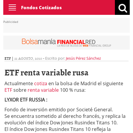
Toggle
Fondos Cotizados
navigation
Publicidad
ETF
|
21 AGOSTO, 2010
-
Escrito por:
Jesús Pérez Sánchez
ETF renta variable rusa
Actualmente
cotiza
en la bolsa de Madrid el siguiente
ETF
sobre
renta variable
100 % rusa:
LYXOR ETF RUSSIA :
Fondo de inversión emitido por Societé General.
Se encuentra sometido al derecho francés, y replica la
evolución del índice Dow Jones Rusindex Titans 10.
El índice Dow Jones Rusindex Titans 10 refleja la