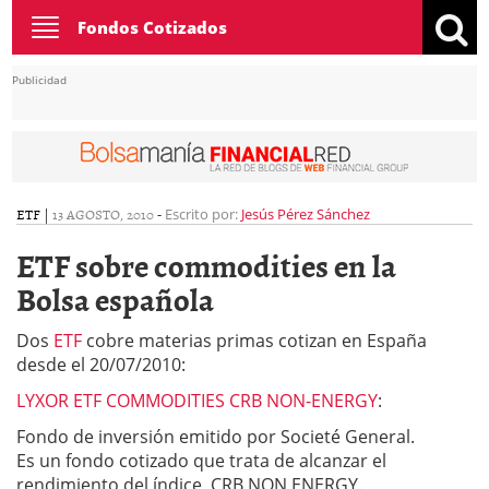
Toggle
Fondos Cotizados
navigation
Publicidad
ETF
|
13 AGOSTO, 2010
-
Escrito por:
Jesús Pérez Sánchez
ETF sobre commodities en la
Bolsa española
Dos
ETF
cobre materias primas cotizan en España
desde el 20/07/2010:
LYXOR ETF COMMODITIES CRB NON-ENERGY
:
Fondo de inversión emitido por Societé General.
Es un fondo cotizado que trata de alcanzar el
rendimiento del índice CRB NON ENERGY.