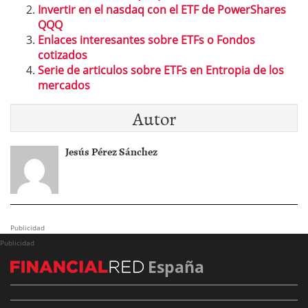
Invertir en el nasdaq con el ETF de PowerShares
QQQ
Enlaces interesantes sobre ETFs o Fondos
cotizados
Serie de articulos sobre ETFs en Entropia de los
mercados
Autor
Jesús Pérez Sánchez
Publicidad
Publicidad
España