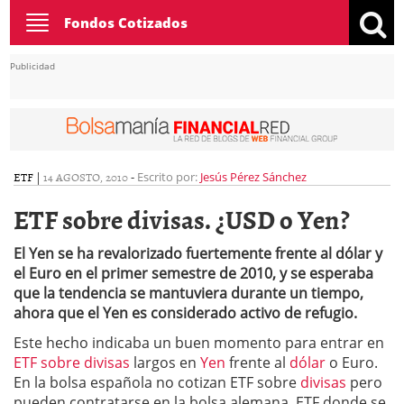
Toggle
Fondos Cotizados
navigation
Publicidad
ETF
|
14 AGOSTO, 2010
-
Escrito por:
Jesús Pérez Sánchez
ETF sobre divisas. ¿USD o Yen?
El Yen se ha revalorizado fuertemente frente al dólar y
el Euro en el primer semestre de 2010, y se esperaba
que la tendencia se mantuviera durante un tiempo,
ahora que el Yen es considerado activo de refugio.
Este hecho indicaba un buen momento para entrar en
ETF sobre divisas
largos en
Yen
frente al
dólar
o Euro.
En la bolsa española no cotizan ETF sobre
divisas
pero
pueden contratarse en la bolsa alemana, ETF donde se