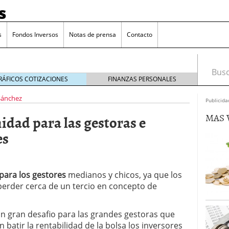
s
s
Fondos Inversos
Notas de prensa
Contacto
Busca
RÁFICOS COTIZACIONES
FINANZAS PERSONALES
Sánchez
Publicida
MAS 
dad para las gestoras e
es
para los gestores
medianos y chicos, ya que los
perder cerca de un tercio en concepto de
un gran desafio para las grandes gestoras que
o que más crece en Europa y que empieza a llegar al
n batir la rentabilidad de la bolsa los inversores