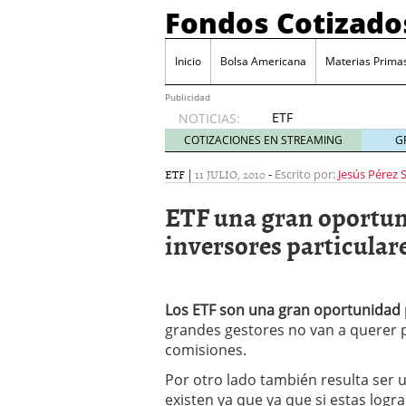
Fondos Cotizado
Inicio
Bolsa Americana
Materias Prima
Publicidad
ETF
NOTICIAS:
activos:
COTIZACIONES EN STREAMING
G
el
producto
ETF
|
11 JULIO, 2010
-
Escrito por:
Jesús Pérez 
que más
ETF una gran oportuni
crece en
Europa y
inversores particular
que
empieza
a llegar
al
Los ETF son una gran oportunidad 
inversor
grandes gestores no van a querer 
español
comisiones.
febrero
28, 2026
Por otro lado también resulta ser 
ETF activos: el product
existen ya que ya que si estas logra