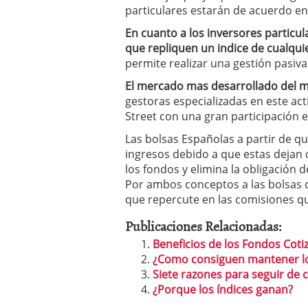
inversor español
febrer
particulares estarán de acuerdo e
ETF de defensa, industri
marcaron 2025 y siguen
En cuanto a los inversores particul
ETF o fondo indexado en
que repliquen un indice de cualqui
(depende de ti)
febrero 
permite realizar una gestión pasiva
Enero de 2026 rompe tod
febrero 8, 2026
El mercado mas desarrollado del m
gestoras especializadas en este ac
Street con una gran participación 
Las bolsas Españolas a partir de q
ingresos debido a que estas dejan d
los fondos y elimina la obligación d
Por ambos conceptos a las bolsas d
que repercute en las comisiones qu
Publicaciones Relacionadas:
Beneficios de los Fondos Coti
¿Como consiguen mantener los
Siete razones para seguir de c
¿Porque los índices ganan?