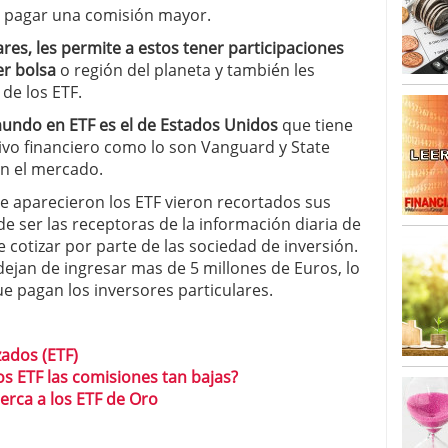
o 23, 2026
n pagar una comisión mayor.
ales y renta variable europea: las apuestas que
 vivas en 2026
ares, les permite a estos tener participaciones
 España: la eterna pregunta tiene respuesta
er bolsa
o región del planeta y también les
16, 2026
 de los ETF.
os los registros: 55.900 millones en un solo mes
undo en ETF es el de Estados Unidos
que tiene
tivo financiero como lo son Vanguard y State
en el mercado.
ue aparecieron los ETF vieron recortados sus
e ser las receptoras de la información diaria de
e cotizar por parte de las sociedad de inversión.
ejan de ingresar mas de 5 millones de Euros, lo
e pagan los inversores particulares.
zados (ETF)
 ETF las comisiones tan bajas?
erca a los ETF de Oro