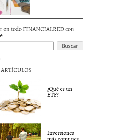
r en todo FINANCIALRED con
le
d
5 ARTÍCULOS
¿Qué es un
ETF?
Inversiones
más comunes