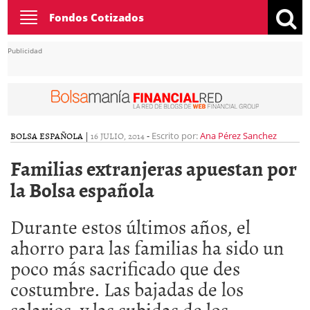
Toggle
Fondos Cotizados
navigation
Publicidad
BOLSA ESPAÑOLA
|
16 JULIO, 2014
-
Escrito por:
Ana Pérez Sanchez
Familias extranjeras apuestan por
la Bolsa española
Durante estos últimos años, el
ahorro para las familias ha sido un
poco más sacrificado que des
costumbre. Las bajadas de los
salarios, y las subidas de los