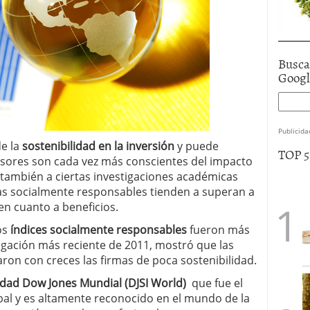
Busca
Goog
Publicida
de la
sostenibilidad en la inversión
y puede
TOP 
ersores son cada vez más conscientes del impacto
 también a ciertas investigaciones académicas
 socialmente responsables tienden a superan a
 en cuanto a beneficios.
os
índices socialmente responsables
fueron más
tigación más reciente de 2011, mostró que las
aron con creces las firmas de poca sostenibilidad.
idad Dow Jones Mundial (DJSI World)
que fue el
obal y es altamente reconocido en el mundo de la