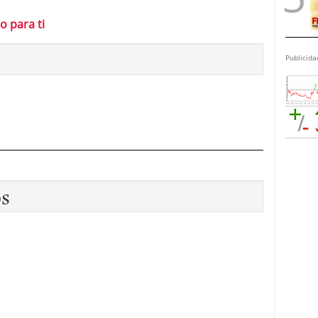
o para ti
Publicida
os