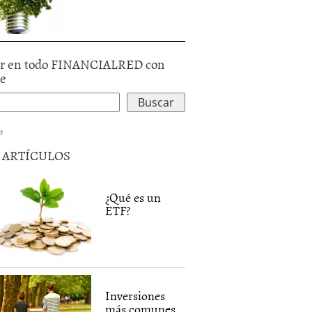
r en todo FINANCIALRED con
le
d
5 ARTÍCULOS
¿Qué es un
ETF?
Inversiones
más comunes