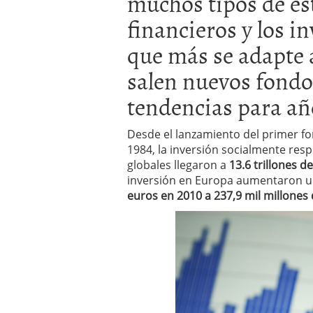
muchos tipos de es
inversor español
febrer
ETF de defensa, industri
financieros y los in
marcaron 2025 y siguen
que más se adapte 
ETF o fondo indexado en
(depende de ti)
febrero 
salen nuevos fondo
Enero de 2026 rompe tod
febrero 8, 2026
tendencias para añ
Desde el lanzamiento del primer fo
1984, la inversión socialmente res
globales llegaron a
13.6 trillones d
inversión en Europa aumentaron u
euros en 2010 a 237,9 mil millones