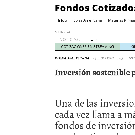
Fondos Cotizado
Inicio
Bolsa Americana
Materias Prima
Publicidad
ETF
NOTICIAS:
activos:
COTIZACIONES EN STREAMING
G
el
producto
BOLSA AMERICANA
|
25 FEBRERO, 2015
-
Escri
que más
Inversión sostenible p
crece en
Europa y
que
empieza
a llegar
Una de las inversi
al
inversor
cada vez llama a má
español
febrero
fondos de inversió
28, 2026
ETF activos: el product