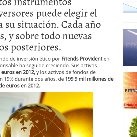
tos instrumentos
o 23, 2026
ales y renta variable europea: las apuestas que
versores puede elegir el
 vivas en 2026
a su situación. Cada año
 España: la eterna pregunta tiene respuesta
16, 2026
s, y sobre todo nuevas
os los registros: 55.900 millones en un solo mes
os posteriores.
ndo de inversión ético por
Friends Provident
en
ponsable ha seguido creciendo. Sus activos
e euros en 2012,
y los activos de fondos de
n 19% durante dos años, de
199,9 mil millones de
 de euros en 2012.