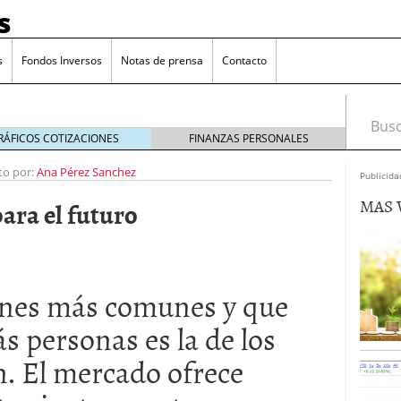
s
s
Fondos Inversos
Notas de prensa
Contacto
Busca
RÁFICOS COTIZACIONES
FINANZAS PERSONALES
to por:
Ana Pérez Sanchez
Publicida
MAS 
ara el futuro
ones más comunes y que
s personas es la de los
n. El mercado ofrece
o que más crece en Europa y que empieza a llegar al