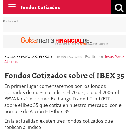
Toggle
Fondos Cotizados
navigation
Publicidad
BOLSA ESPAÑOLA
ETF
IBEX 35
|
12 MARZO, 2007
-
Escrito por:
Jesús Pérez
Sánchez
Fondos Cotizados sobre el IBEX 35
En primer lugar comenzaremos por los fondos
cotizados de nuestro indice. El 20 de Julio del 2006, el
BBVA lanzó el primer Exchange Traded Fund (ETF)
sobre el Ibex 35 que cotiza en nuestro mercado, con el
nombre de Acción ETF Ibex-35.
En la actualidad existen tres fondos cotizados que
replican al indice